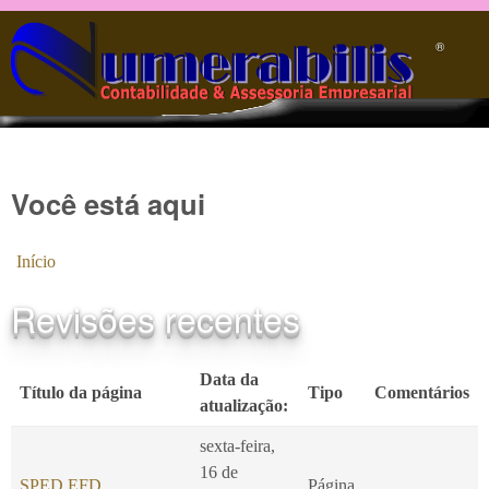
Pular para o conteúdo principal
®️
Você está aqui
Início
Revisões recentes
Data da
Título da página
Tipo
Comentários
atualização:
sexta-feira,
16 de
SPED EFD
Página