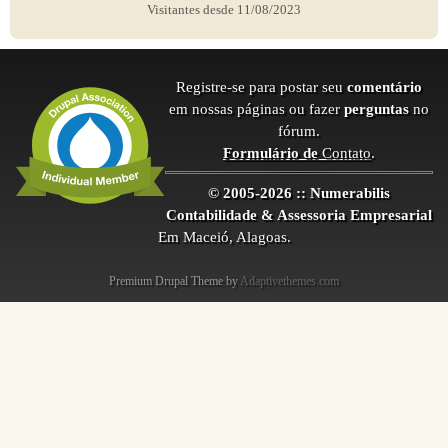
Visitantes desde 11/08/2023
Registre-se para postar seu
comentário
em nossas páginas ou fazer
perguntas
no
fórum.
Formulário de
Contato
.
© 2005-2026 :: Numerabilis
Contabilidade & Assessoria Empresarial
Em Maceió, Alagoas.
Premium Drupal Theme by
Adaptivethemes.com