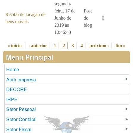
segunda-
feira, 17 de
Post
Recibo de locação de
Junho de
do
0
bens móveis
2019 às
blog
10:46:43
« início
‹ anterior
1
2
3
4
próximo ›
fim »
Páginas
Menu Principal
Home
Abrir empresa
DECORE
IRPF
Setor Pessoal
Setor Contábil
Setor Fiscal