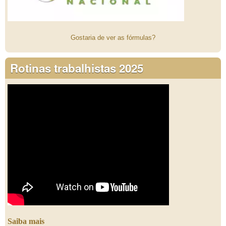
Gostaria de ver as fórmulas?
Rotinas trabalhistas 2025
Saiba mais