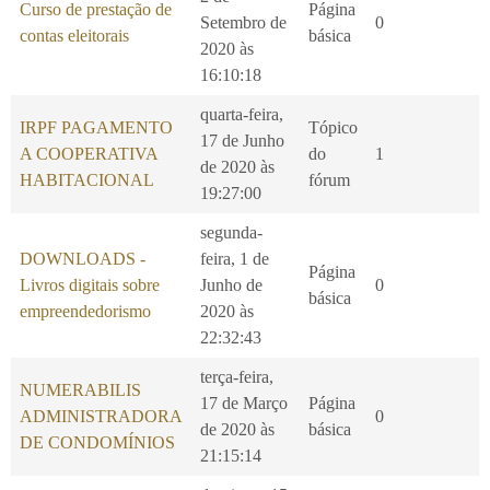
Curso de prestação de
Página
Setembro de
0
contas eleitorais
básica
2020 às
16:10:18
quarta-feira,
IRPF PAGAMENTO
Tópico
17 de Junho
A COOPERATIVA
do
1
de 2020 às
HABITACIONAL
fórum
19:27:00
segunda-
DOWNLOADS -
feira, 1 de
Página
Livros digitais sobre
Junho de
0
básica
empreendedorismo
2020 às
22:32:43
terça-feira,
NUMERABILIS
17 de Março
Página
ADMINISTRADORA
0
de 2020 às
básica
DE CONDOMÍNIOS
21:15:14