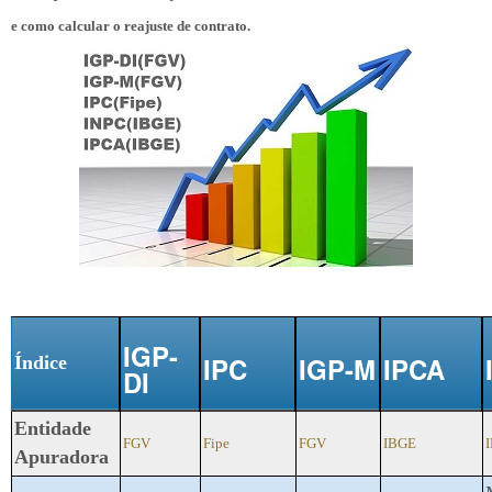
e como calcular o reajuste de contrato.
IGP-
IPC
IGP-M
IPCA
Índice
DI
Entidade
FGV
Fipe
FGV
IBGE
Apuradora