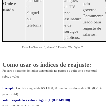
contratos
aluguel,
Onde é
pelo
de
de TV
usado
governo.
aluguel
por
Comumente
ou
assinatura
usado para
telefonia.
e de
reajuste de
serviços
salários.
públicos.
Fonte: Pro-Teste. Ano II, número 22. Fevereiro 2004. Página 33.
Como usar os índices de reajuste:
Procure a variação do índice acumulado no período e aplique o percentual
sobre o valor.
Exemplo:
Corrigir aluguel de R$ 1.000,00 usando os valores de 2003 (8,71%
para IGP-M):
Valor reajustado = valor antigo x [1+(IGP-M/100)]
= R$ 1.000,00 x [1+(8,71/100)]