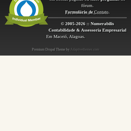
fórum.
Formulário de
Contato
.
© 2005-2026 :: Numerabilis
Contabilidade & Assessoria Empresarial
Em Maceió, Alagoas.
Premium Drupal Theme by
Adaptivethemes.com