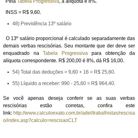
Pela
Tabela Progressiva
, a alíquota é 8%.
INSS = R$ 9,60.
48) Previdência 13º salário
O 13º salário proporcional é calculado separadamente das
demais verbas rescisórias. Seu montante que der deve ser
enquadrado na
Tabela Progressiva
para obtenção da
alíquota correspondente. R$ 200,00 é 8%, dá R$ 16,00.
54) Total das deduções = 9,60 + 16 = R$ 25,60.
55) Líquido a receber: 990 - 25,60 = R$ 964,40.
Se você apenas deseja conferir se as suas verbas
rescisórias estão corretas, confira este
link:
http://www.calculoexato.com.br/adel/trabalhistas/rescisa
o/index.asp?calculo=rescisaoCLT