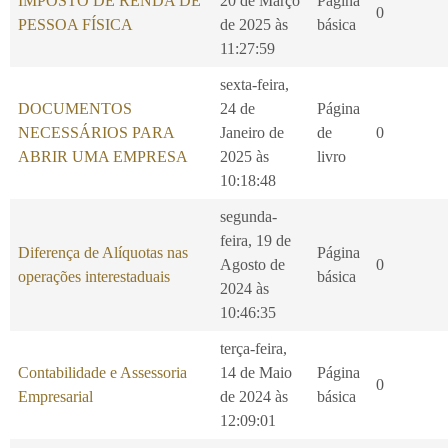
IMPOSTO DE RENDA DE
20 de Março
Página
0
PESSOA FÍSICA
de 2025 às
básica
11:27:59
sexta-feira,
DOCUMENTOS
24 de
Página
NECESSÁRIOS PARA
Janeiro de
de
0
ABRIR UMA EMPRESA
2025 às
livro
10:18:48
segunda-
feira, 19 de
Diferença de Alíquotas nas
Página
Agosto de
0
operações interestaduais
básica
2024 às
10:46:35
terça-feira,
Contabilidade e Assessoria
14 de Maio
Página
0
Empresarial
de 2024 às
básica
12:09:01