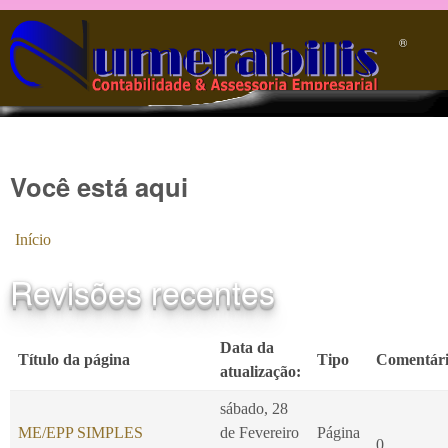
Pular para o conteúdo principal
®️
Você está aqui
Início
Revisões recentes
Data da
Título da página
Tipo
Comentári
atualização:
sábado, 28
ME/EPP SIMPLES
de Fevereiro
Página
0