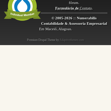
fórum.
Formulário de
Contato
.
© 2005-2026 :: Numerabilis
Contabilidade & Assessoria Empresarial
Em Maceió, Alagoas.
Premium Drupal Theme by
Adaptivethemes.com