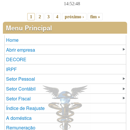
14:52:48
1
2
3
4
próximo ›
fim »
Páginas
Menu Principal
Home
Abrir empresa
DECORE
IRPF
Setor Pessoal
Setor Contábil
Setor Fiscal
Índice de Reajuste
A doméstica
Remuneração