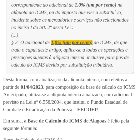
correspondente ao adicional de
1,0% (um por cento)
na
alíquota do ICMS, ou do imposto que vier a substituí-lo,
incidente sobre as mercadorias e serviços não relacionados
no inciso I do art. 2º desta Lei.:
(...)
§ 2º O adicional de
1,0% (um por cento)
do ICMS, de que
trata o caput deste artigo, aplica-se a todas as operações e
prestações sujeitas à alíquota interna, inclusive para fins de
cálculo do ICMS devido por substituição tributária.
Desta forma, com atualização da alíquota interna, com efeitos a
partir de
01/04/2023
, para composição da base de cálculo do ICMS
Antecipado, utiliza-se a alíquota interna atualizada, com adicional
previsto na Lei nº 6.558/2004, que institui o Fundo Estadual de
Combate e Erradicação da Pobreza –
FECOEP
.
Em suma, a
Base de Cálculo do ICMS de Alagoas
é feito pela
seguinte fórmula:
Base de Cálculo do ICMS AL