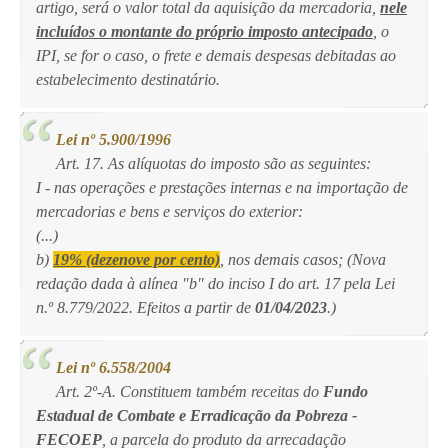
artigo, será o valor total da aquisição da mercadoria,
nele
incluídos o montante do próprio imposto antecipado
, o
IPI, se for o caso, o frete e demais despesas debitadas ao
estabelecimento destinatário.
Lei nº 5.900/1996
Art. 17. As alíquotas do imposto são as seguintes:
I - nas operações e prestações internas e na importação de
mercadorias e bens e serviços do exterior:
(...)
b)
19% (dezenove por cento)
, nos demais casos; (Nova
redação dada à alínea "b" do inciso I do art. 17 pela Lei
n.º 8.779/2022. Efeitos a partir de
01/04/2023
.)
Lei nº 6.558/2004
Art. 2º-A. Constituem também receitas do
Fundo
Estadual de Combate e Erradicação da Pobreza -
FECOEP
, a parcela do produto da arrecadação