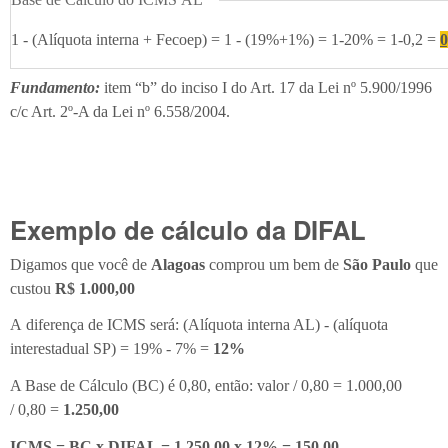
1 - (Alíquota interna + Fecoep) = 1 - (19%+1%) = 1-20% = 1-0,2 =
0
Fundamento:
item “b” do inciso I do Art. 17 da Lei nº 5.900/1996
c/c Art. 2º-A da Lei nº 6.558/2004.
Exemplo de cálculo da DIFAL
Digamos que você de
Alagoas
comprou um bem de
São Paulo
que
custou
R$ 1.000,00
A diferença de ICMS será: (Alíquota interna AL) - (alíquota
interestadual SP) = 19% - 7% =
12%
A Base de Cálculo (BC) é 0,80, então: valor / 0,80 = 1.000,00
/ 0,80 =
1.250,00
ICMS = BC x DIFAL = 1.250,00 x 12% = 150,00