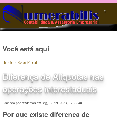
Pular para o conteúdo principal
®️
Você está aqui
Início
»
Setor Fiscal
Diferença de Alíquotas nas
operações interestaduais
Enviado por
Anderson
em
seg, 17 abr 2023, 12:22:40
Por que existe diferença de