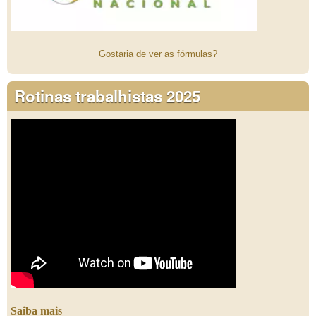
Gostaria de ver as fórmulas?
Rotinas trabalhistas 2025
Saiba mais