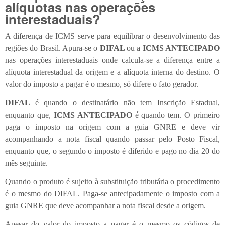
alíquotas nas operações
interestaduais?
A diferença de ICMS serve para equilibrar o desenvolvimento das
regiões do Brasil. Apura-se o
DIFAL
ou a
ICMS ANTECIPADO
nas operações interestaduais onde calcula-se a diferença entre a
alíquota interestadual da origem e a alíquota interna do destino. O
valor do imposto a pagar é o mesmo, só difere o fato gerador.
DIFAL
é quando o
destinatário não tem Inscrição Estadual
,
enquanto que,
ICMS ANTECIPADO
é quando tem. O primeiro
paga o imposto na origem com a guia GNRE e deve vir
acompanhando a nota fiscal quando passar pelo Posto Fiscal,
enquanto que, o segundo o imposto é diferido e pago no dia 20 do
mês seguinte.
Quando o
produto
é sujeito à
substituição tributária
o procedimento
é o mesmo do DIFAL. Paga-se antecipadamente o imposto com a
guia GNRE que deve acompanhar a nota fiscal desde a origem.
Apesar do valor do imposto a pagar é o mesmo os códigos de