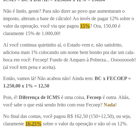
Não é lindo, gente? Para não dizer ao povo que aumentaram o
imposto, alteram a base de cálculo! Ao invés de pagar 12% sobre o
valor da operação, você viu que pagou
15%
? Ora, 150,00 é
claramente 15% de 1.000,00!
Aí você continua quietinho aí, o Estado vem e, não satisfeito,
adiciona mais 1% colocando um nome bem bonito pra dar um cala-
boca em você: Fecoep! Fundo de Amparo à Pobreza... Ooooooooh!
(aí você tem pena e aceita).
Então, vamos lá! Não acabou não! Ainda tem:
BC x FECOEP =
1.250,00 x 1% = 12,50
Pois, é!
Diferença de ICMS
é uma coisa,
Fecoep
é outra. Aliás,
você sabe o que está sendo feito com esse Fecoep?
Nada
!
No final das contas, você pagou R$ 162,50 (150+12,50), ou seja,
claramente
16,25%
sobre o valor da operação e não só os 12%.