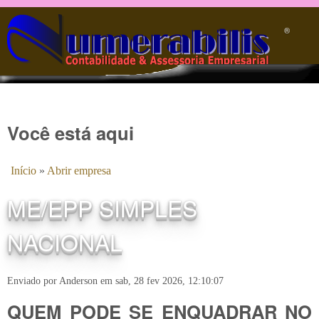
Pular para o conteúdo principal
®️
Você está aqui
Início
»
Abrir empresa
ME/EPP SIMPLES
NACIONAL
Enviado por
Anderson
em
sab, 28 fev 2026, 12:10:07
QUEM PODE SE ENQUADRAR NO