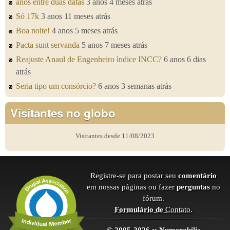
anos entre duas datas
3 anos 4 meses atrás
Só 17k
3 anos 11 meses atrás
Boa noite!
4 anos 5 meses atrás
Pacta sunt servanda
5 anos 7 meses atrás
Reajuste Anaul de Engenheiro ìndice INCC?
6 anos 6 dias
atrás
Seria tipo um consórcio?
6 anos 3 semanas atrás
Visitantes no globo
Visitantes desde 11/08/2023
Registre-se para postar seu
comentário
em nossas páginas ou fazer
perguntas
no
fórum.
Formulário de
Contato
.
© 2005-2026 :: Numerabilis