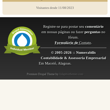
Visitantes desde 11/08/2023
Registre-se para postar seu
comentário
em nossas páginas ou fazer
perguntas
no
fórum.
Formulário de
Contato
.
© 2005-2026 :: Numerabilis
Contabilidade & Assessoria Empresarial
Em Maceió, Alagoas.
Premium Drupal Theme by
Adaptivethemes.com