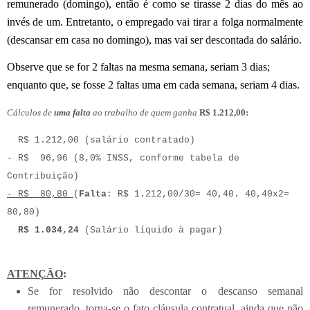
remunerado (domingo), então é como se tirasse 2 dias do mês ao
invés de um. Entretanto, o empregado vai tirar a folga normalmente
(descansar em casa no domingo), mas vai ser descontada do salário.
Observe que se for 2 faltas na mesma semana, seriam 3 dias;
enquanto que, se fosse 2 faltas uma em cada semana, seriam 4 dias.
Cá
lculos de
uma falta
ao trabalho de quem ganha
R$
1.212,00:
R$
1.212,00 (salário contratado)
- R$
96,96 (8,0% INSS, conforme tabela de
Contribuição)
- R$
80,80
(
Falta
: R$
1.212,00/30=
40,40.
40,40x2=
80,80)
R$
1.034,24
(Salário líquido à pagar)
ATENÇÃO
:
Se for resolvido não descontar o descanso semanal
remunerado, torna-se o fato cláusula contratual, ainda que não