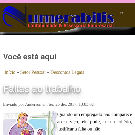
Pular para o conteúdo principal
®️
Você está aqui
Início
»
Setor Pessoal
»
Descontos Legais
Faltas ao trabalho
Enviado por
Anderson
em
ter, 26 dez 2017, 10:03:02
Quando um empregado não comparece
ao serviço, ele pode, a seu critério,
justificar a falta ou não.