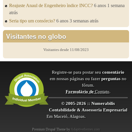
Reajuste Anaul de Engenheiro ìndice INCC?
6 anos 1 semana
atrás
Seria tipo um consórcio?
6 anos 3 semanas atrás
Visitantes no globo
Visitantes desde 11/08/2023
Registre-se para postar seu
comentário
em nossas páginas ou fazer
perguntas
no
fórum.
Formulário de
Contato
.
© 2005-2026 :: Numerabilis
Contabilidade & Assessoria Empresarial
Em Maceió, Alagoas.
Premium Drupal Theme by
Adaptivethemes.com