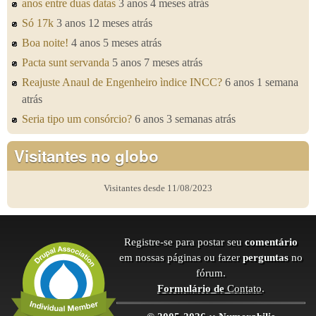
anos entre duas datas
3 anos 4 meses atrás
Só 17k
3 anos 12 meses atrás
Boa noite!
4 anos 5 meses atrás
Pacta sunt servanda
5 anos 7 meses atrás
Reajuste Anaul de Engenheiro ìndice INCC?
6 anos 1 semana
atrás
Seria tipo um consórcio?
6 anos 3 semanas atrás
Visitantes no globo
Visitantes desde 11/08/2023
Registre-se para postar seu
comentário
em nossas páginas ou fazer
perguntas
no
fórum.
Formulário de
Contato
.