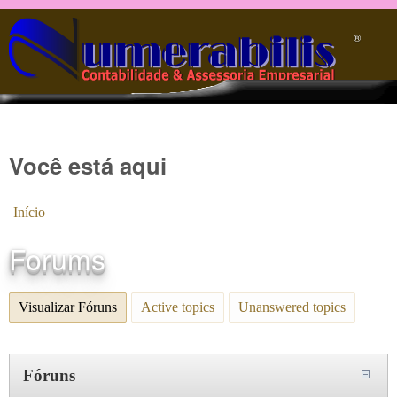
Pular para o conteúdo principal
®️
Você está aqui
Início
Forums
Visualizar Fóruns
(aba ativa)
Active topics
Unanswered topics
Fóruns