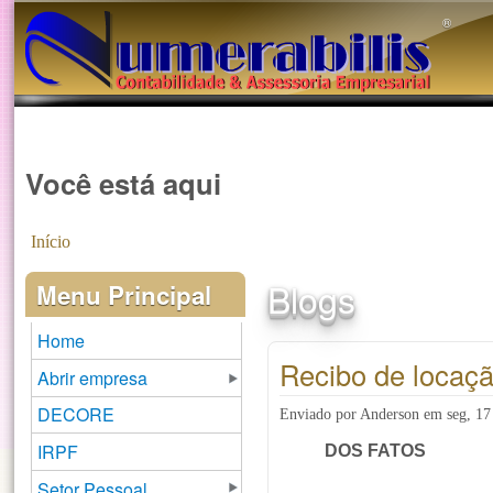
®️
Você está aqui
Início
Blogs
Menu Principal
Home
Recibo de locaç
Abrir empresa
DECORE
Enviado por
Anderson
em
seg, 17
IRPF
DOS FATOS
Setor Pessoal