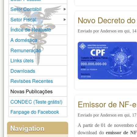
Setor Contábil
Novo Decreto do 
Setor Fiscal
Índice de Reajuste
Enviado por
Anderson
em
qui, 1
A doméstica
Remuneração
Links úteis
Downloads
Revisões Recentes
Novas Publicações
CONDEC (Teste grátis!)
Emissor de NF-e 
Fanpage do Facebook
Enviado por
Anderson
em
qui, 1
A partir de 01 de novembro d
Navigation
download do
emissor de NF-