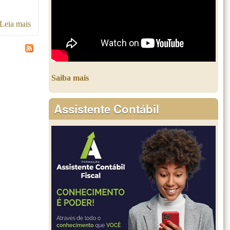
Leia mais
sobre Emissor de NF-e gratuito
Saiba mais
Assistente Contábil