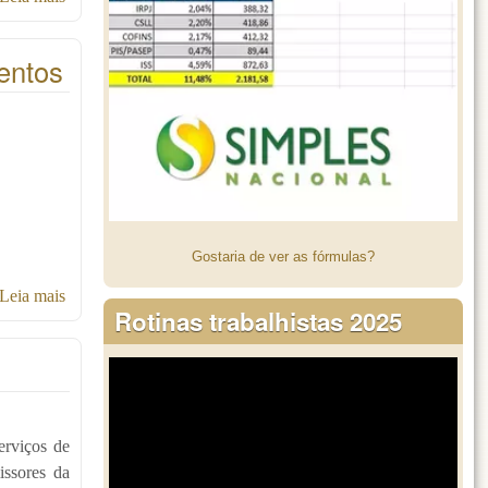
entos
Gostaria de ver as fórmulas?
Leia mais
sobre Novo Decreto do CPF passa a substituir diversos
Rotinas trabalhistas 2025
documentos
erviços de
issores da