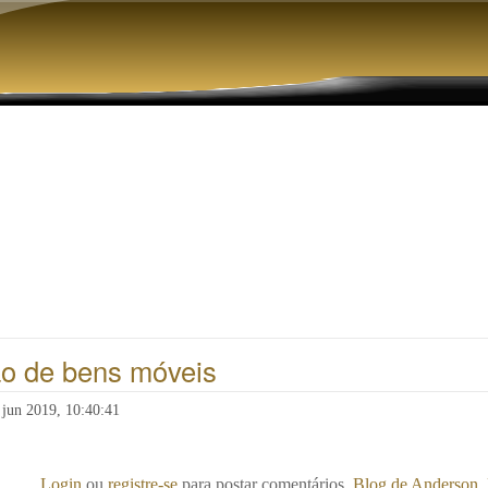
Pular para o conteúdo principal
ão de bens móveis
 jun 2019, 10:40:41
Login
ou
registre-se
para postar comentários
Blog de Anderson