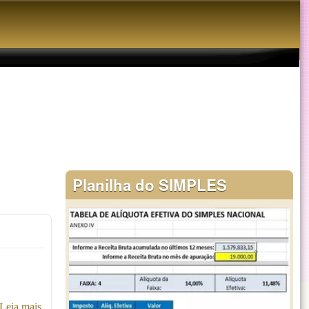
Planilha do SIMPLES
Leia mais
sobre Recibo de locação de bens móveis