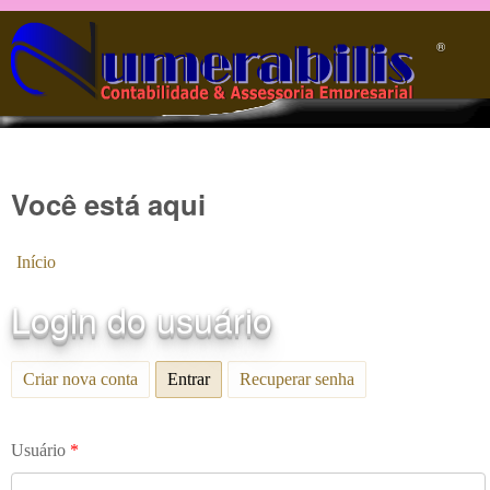
Pular para o conteúdo principal
®️
Você está aqui
Início
Login do usuário
Criar nova conta
Entrar
(aba ativa)
Recuperar senha
Usuário
*