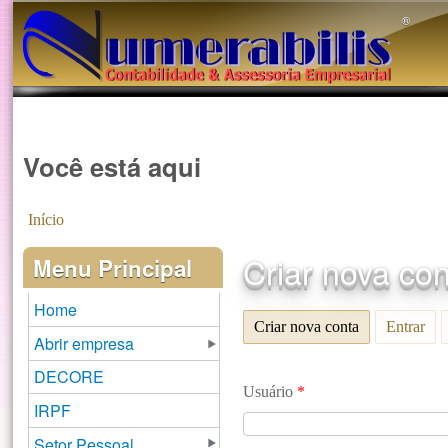
®️
Você está aqui
Início
Criar nova co
Menu Principal
Home
Criar nova conta
(aba ativa)
Entrar
Abrir empresa
DECORE
Usuário
*
IRPF
Setor Pessoal