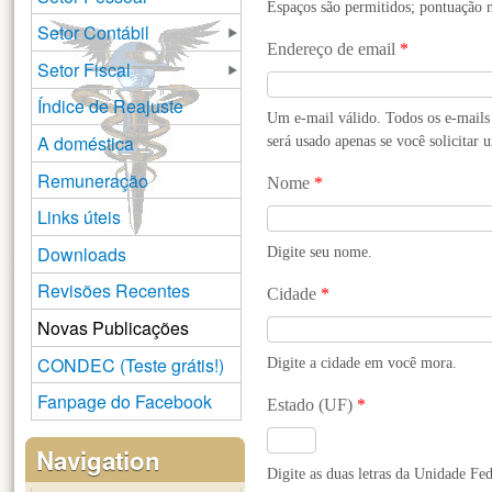
Espaços são permitidos; pontuação n
Setor Contábil
Endereço de email
*
Setor Fiscal
Índice de Reajuste
Um e-mail válido. Todos os e-mails 
A doméstica
será usado apenas se você solicitar 
Remuneração
Nome
*
Links úteis
Downloads
Digite seu nome.
Revisões Recentes
Cidade
*
Novas Publicações
CONDEC (Teste grátis!)
Digite a cidade em você mora.
Fanpage do Facebook
Estado (UF)
*
Navigation
Digite as duas letras da Unidade Fe