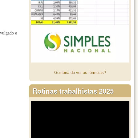
ivulgado e
Gostaria de ver as fórmulas?
Rotinas trabalhistas 2025