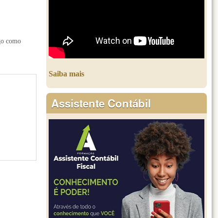
lgo como
Saiba mais
Assistente Contábil