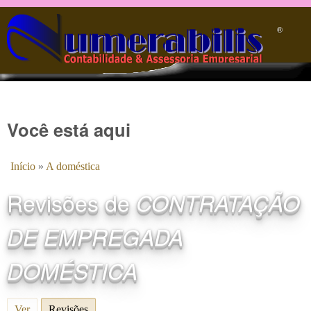
Pular para o conteúdo principal
®️
Você está aqui
Início
»
A doméstica
Revisões de
CONTRATAÇÃO
DE EMPREGADA
DOMÉSTICA
Ver
Revisões
(aba ativa)