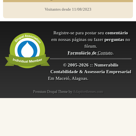
Visitantes desde 11/08/2023
Registre-se para postar seu
comentário
em nossas páginas ou fazer
perguntas
no
fórum.
Formulário de
Contato
.
© 2005-2026 :: Numerabilis
Contabilidade & Assessoria Empresarial
Em Maceió, Alagoas.
Premium Drupal Theme by
Adaptivethemes.com