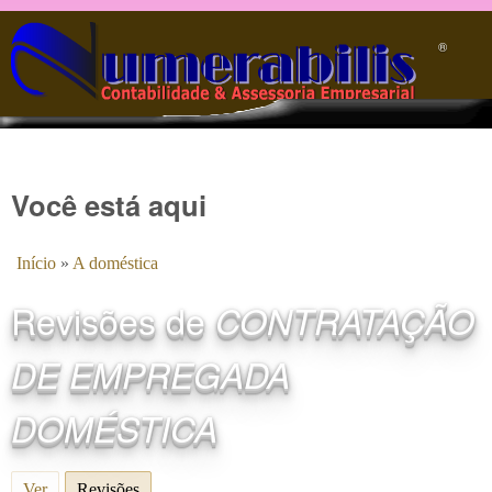
Pular para o conteúdo principal
®️
Você está aqui
Início
»
A doméstica
Revisões de
CONTRATAÇÃO
DE EMPREGADA
DOMÉSTICA
Ver
Revisões
(aba ativa)