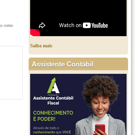
lgo como
Saiba mais
Assistente Contábil