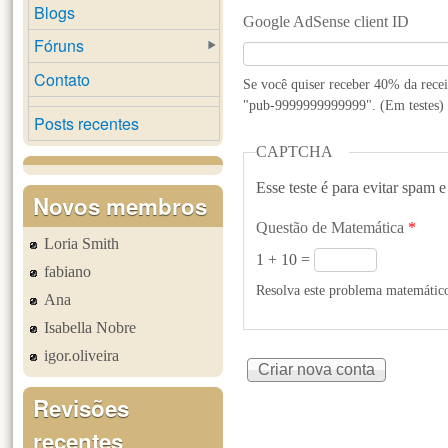
Blogs
Google AdSense client ID
Fóruns
Contato
Se você quiser receber 40% da rece
"pub-9999999999999". (Em testes)
Posts recentes
CAPTCHA
Esse teste é para evitar spam e
Novos membros
Questão de Matemática
*
Loria Smith
1 + 10 =
fabiano
Resolva este problema matemático 
Ana
Isabella Nobre
igor.oliveira
Revisões
recentes