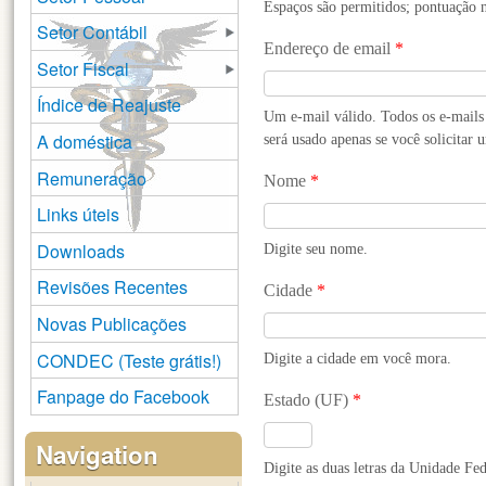
Espaços são permitidos; pontuação n
Setor Contábil
Endereço de email
*
Setor Fiscal
Índice de Reajuste
Um e-mail válido. Todos os e-mails 
A doméstica
será usado apenas se você solicitar 
Remuneração
Nome
*
Links úteis
Downloads
Digite seu nome.
Revisões Recentes
Cidade
*
Novas Publicações
CONDEC (Teste grátis!)
Digite a cidade em você mora.
Fanpage do Facebook
Estado (UF)
*
Navigation
Digite as duas letras da Unidade Fe