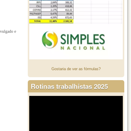
ivulgado e
Gostaria de ver as fórmulas?
Rotinas trabalhistas 2025