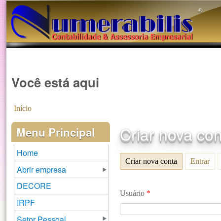
®️
Você está aqui
Início
Criar nova co
Menu Principal
Home
Criar nova conta
(aba ativa)
Entrar
Abrir empresa
DECORE
Usuário
*
IRPF
Setor Pessoal