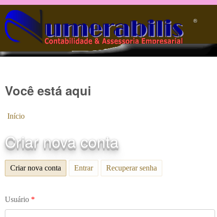
Pular para o conteúdo principal
®️
Você está aqui
Início
Criar nova conta
Criar nova conta
(aba ativa)
Entrar
Recuperar senha
Usuário
*