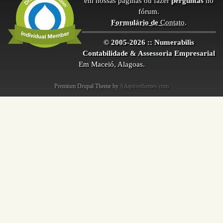
em nossas páginas ou fazer
perguntas
no
fórum.
Formulário de
Contato
.
© 2005-2026 :: Numerabilis
Contabilidade & Assessoria Empresarial
Em Maceió, Alagoas.
Premium Drupal Theme by
Adaptivethemes.com