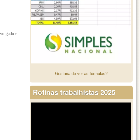
ivulgado e
Gostaria de ver as fórmulas?
Rotinas trabalhistas 2025