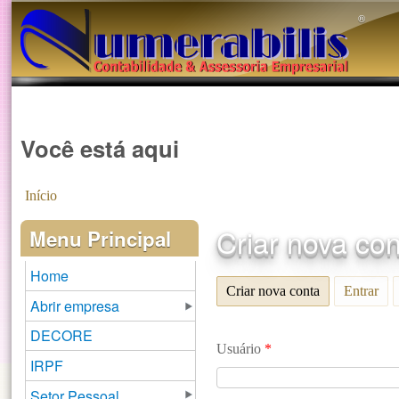
®️
Você está aqui
Início
Criar nova co
Menu Principal
Home
Criar nova conta
(aba ativa)
Entrar
Abrir empresa
DECORE
Usuário
*
IRPF
Setor Pessoal