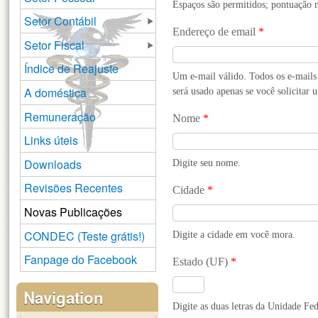
Espaços são permitidos; pontuação n
Setor Contábil
Endereço de email
*
Setor Fiscal
Índice de Reajuste
Um e-mail válido. Todos os e-mails 
A doméstica
será usado apenas se você solicitar 
Remuneração
Nome
*
Links úteis
Downloads
Digite seu nome.
Revisões Recentes
Cidade
*
Novas Publicações
CONDEC (Teste grátis!)
Digite a cidade em você mora.
Fanpage do Facebook
Estado (UF)
*
Navigation
Digite as duas letras da Unidade Fe