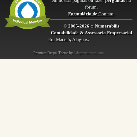
em nossas páginas ou fazer
perguntas
no
fórum.
Formulário de
Contato
.
© 2005-2026 :: Numerabilis
Contabilidade & Assessoria Empresarial
Em Maceió, Alagoas.
Premium Drupal Theme by
Adaptivethemes.com