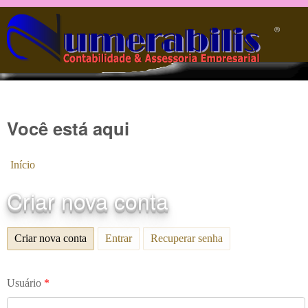
Pular para o conteúdo principal
®️
Você está aqui
Início
Criar nova conta
Criar nova conta
(aba ativa)
Entrar
Recuperar senha
Usuário
*