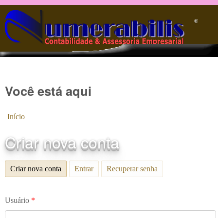
Pular para o conteúdo principal
®️
Você está aqui
Início
Criar nova conta
Criar nova conta
(aba ativa)
Entrar
Recuperar senha
Usuário
*