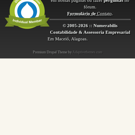
em nossas páginas ou fazer
perguntas
no
fórum.
Formulário de
Contato
.
© 2005-2026 :: Numerabilis
Contabilidade & Assessoria Empresarial
Em Maceió, Alagoas.
Premium Drupal Theme by
Adaptivethemes.com