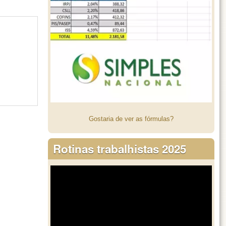
Gostaria de ver as fórmulas?
Rotinas trabalhistas 2025