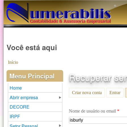
®️
Você está aqui
Início
Recuperar se
Menu Principal
Home
Criar nova conta
Entrar
Abrir empresa
DECORE
Nome de usuário ou email
*
IRPF
Setor Pessoal