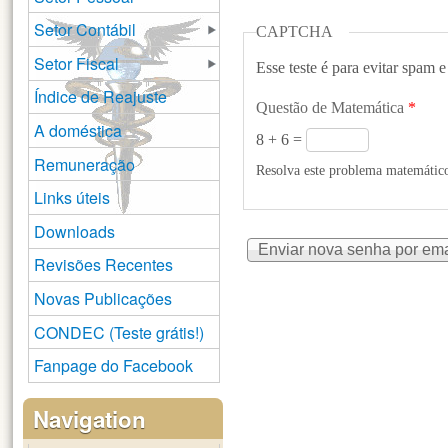
Setor Contábil
CAPTCHA
Setor Fiscal
Esse teste é para evitar spam e
Índice de Reajuste
Questão de Matemática
*
A doméstica
8 + 6 =
Remuneração
Resolva este problema matemático 
Links úteis
Downloads
Revisões Recentes
Novas Publicações
CONDEC (Teste grátis!)
Fanpage do Facebook
Navigation