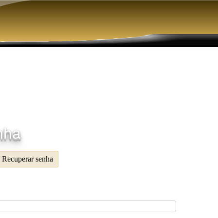
Pular para o conteúdo principal
nha
Recuperar senha
(aba ativa)