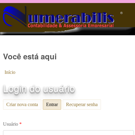
Pular para o conteúdo principal
®️
Você está aqui
Início
Login do usuário
Criar nova conta
Entrar
(aba ativa)
Recuperar senha
Usuário
*