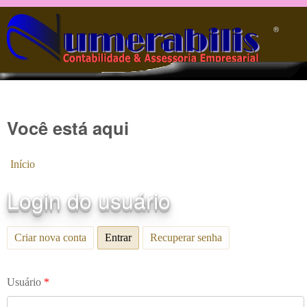
Pular para o conteúdo principal
®️
Você está aqui
Início
Login do usuário
Criar nova conta
Entrar
(aba ativa)
Recuperar senha
Usuário
*