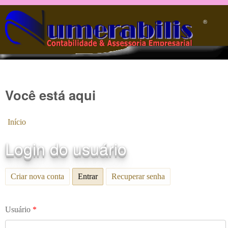
Pular para o conteúdo principal
®️
Você está aqui
Início
Login do usuário
Criar nova conta
Entrar
(aba ativa)
Recuperar senha
Usuário
*