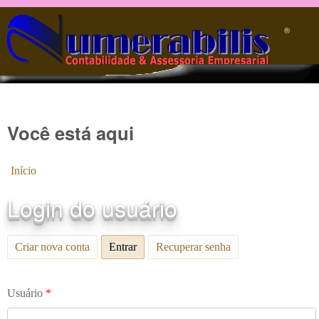
Pular para o conteúdo principal
®️
Você está aqui
Início
Login do usuário
Criar nova conta
Entrar
(aba ativa)
Recuperar senha
Usuário
*