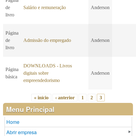
Página
de
Salário e remuneração
Anderson
livro
Página
de
Admissão do empregado
Anderson
livro
DOWNLOADS - Livros
Página
digitais sobre
Anderson
básica
empreendedorismo
« início
‹ anterior
1
2
3
Páginas
Menu Principal
Home
Abrir empresa