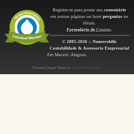
Registre-se para postar seu
comentário
em nossas páginas ou fazer
perguntas
no
fórum.
Formulário de
Contato
.
© 2005-2026 :: Numerabilis
Contabilidade & Assessoria Empresarial
Em Maceió, Alagoas.
Premium Drupal Theme by
Adaptivethemes.com