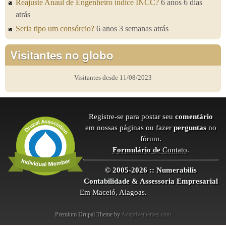
Reajuste Anaul de Engenheiro ìndice INCC?
6 anos 6 dias
atrás
Seria tipo um consórcio?
6 anos 3 semanas atrás
Visitantes no globo
Visitantes desde 11/08/2023
Registre-se para postar seu
comentário
em nossas páginas ou fazer
perguntas
no
fórum.
Formulário de
Contato
.
© 2005-2026 :: Numerabilis
Contabilidade & Assessoria Empresarial
Em Maceió, Alagoas.
Premium Drupal Theme by
Adaptivethemes.com