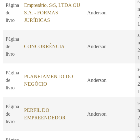
s
Página
Empresário, S/S, LTDA OU
n
de
S.A. - FORMAS
Anderson
2
livro
JURÍDICAS
1
s
Página
n
de
CONCORRÊNCIA
Anderson
2
livro
1
s
Página
PLANEJAMENTO DO
n
de
Anderson
NEGÓCIO
2
livro
1
s
Página
PERFIL DO
n
de
Anderson
EMPREENDEDOR
2
livro
1
s