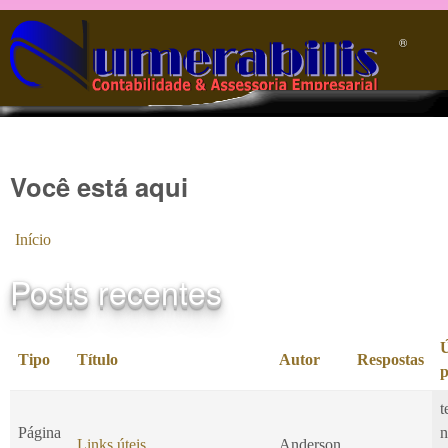
Pular para o conteúdo principal
®️
Você está aqui
Início
Posts recentes
Ú
Tipo
Título
Autor
Respostas
p
t
Página
n
Links úteis
Anderson