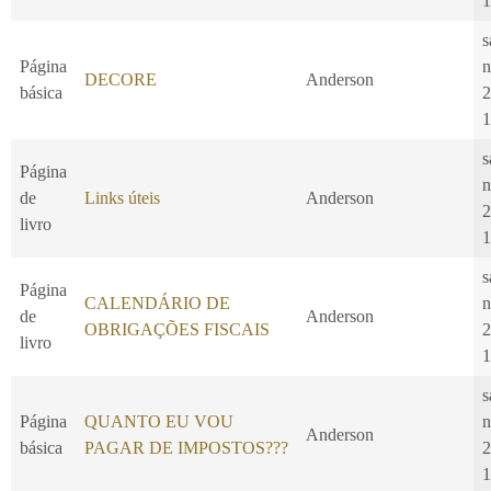
1
s
Página
n
DECORE
Anderson
básica
2
1
s
Página
n
de
Links úteis
Anderson
2
livro
1
s
Página
CALENDÁRIO DE
n
de
Anderson
OBRIGAÇÕES FISCAIS
2
livro
1
s
Página
QUANTO EU VOU
n
Anderson
básica
PAGAR DE IMPOSTOS???
2
1