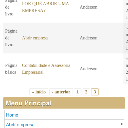
Página
POR QUÊ ABRIR UMA
n
de
Anderson
EMPRESA?
2
livro
1
s
Página
n
de
Abrir empresa
Anderson
2
livro
1
s
Página
Contabilidade e Assessoria
n
Anderson
básica
Empresarial
2
1
« início
‹ anterior
1
2
3
Páginas
Menu Principal
Home
Abrir empresa