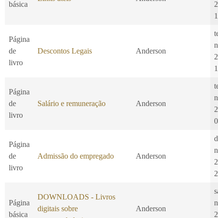
básica
2
1
t
Página
n
de
Descontos Legais
Anderson
2
livro
1
t
Página
n
de
Salário e remuneração
Anderson
2
livro
0
d
Página
n
de
Admissão do empregado
Anderson
2
livro
2
s
DOWNLOADS - Livros
Página
n
digitais sobre
Anderson
básica
2