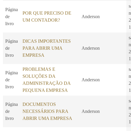
s
Página
POR QUE PRECISO DE
n
de
Anderson
UM CONTADOR?
2
livro
1
s
Página
DICAS IMPORTANTES
n
de
PARA ABRIR UMA
Anderson
2
livro
EMPRESA
1
PROBLEMAS E
s
Página
SOLUÇÕES DA
n
de
Anderson
ADMINISTRAÇÃO DA
2
livro
PEQUENA EMPRESA
1
s
Página
DOCUMENTOS
n
de
NECESSÁRIOS PARA
Anderson
2
livro
ABRIR UMA EMPRESA
1