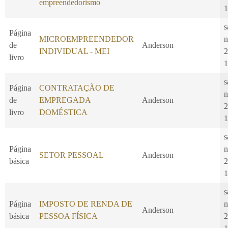
empreendedorismo
1
s
Página
MICROEMPREENDEDOR
n
de
Anderson
INDIVIDUAL - MEI
2
livro
1
s
Página
CONTRATAÇÃO DE
n
de
EMPREGADA
Anderson
2
livro
DOMÉSTICA
1
s
Página
n
SETOR PESSOAL
Anderson
básica
2
1
s
Página
IMPOSTO DE RENDA DE
n
Anderson
básica
PESSOA FÍSICA
2