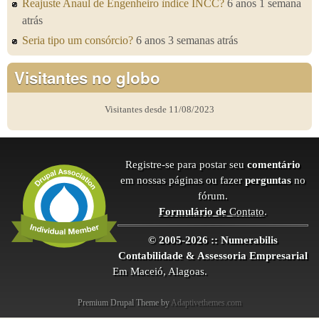
Reajuste Anaul de Engenheiro ìndice INCC?
6 anos 1 semana
atrás
Seria tipo um consórcio?
6 anos 3 semanas atrás
Visitantes no globo
Visitantes desde 11/08/2023
Registre-se para postar seu
comentário
em nossas páginas ou fazer
perguntas
no
fórum.
Formulário de
Contato
.
© 2005-2026 :: Numerabilis
Contabilidade & Assessoria Empresarial
Em Maceió, Alagoas.
Premium Drupal Theme by
Adaptivethemes.com