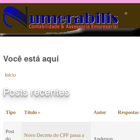
Pular para o conteúdo principal
®️
Você está aqui
Início
Posts recentes
Tipo
Título
Autor
Respostas
Post
Novo Decreto do CPF passa a
do
Anderson