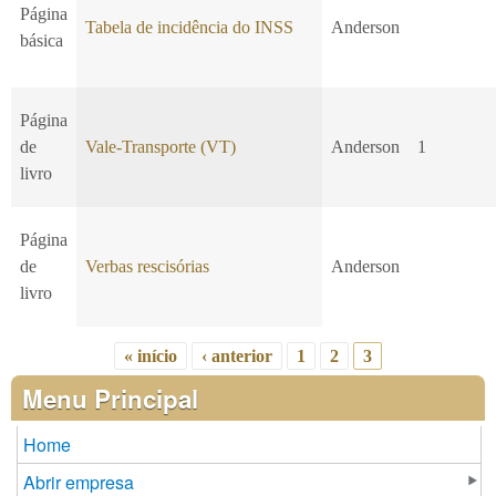
Página
Tabela de incidência do INSS
Anderson
básica
Página
de
Vale-Transporte (VT)
Anderson
1
livro
Página
de
Verbas rescisórias
Anderson
livro
« início
‹ anterior
1
2
3
Páginas
Menu Principal
Home
Abrir empresa