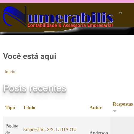
Pular para o conteúdo principal
®️
Você está aqui
Início
Posts recentes
Respostas
Tipo
Título
Autor
Página
Empresário, S/S, LTDA OU
de
Anderson