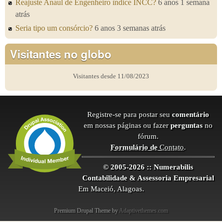
Reajuste Anaul de Engenheiro ìndice INCC?
6 anos 1 semana
atrás
Seria tipo um consórcio?
6 anos 3 semanas atrás
Visitantes no globo
Visitantes desde 11/08/2023
Registre-se para postar seu
comentário
em nossas páginas ou fazer
perguntas
no
fórum.
Formulário de
Contato
.
© 2005-2026 :: Numerabilis
Contabilidade & Assessoria Empresarial
Em Maceió, Alagoas.
Premium Drupal Theme by
Adaptivethemes.com