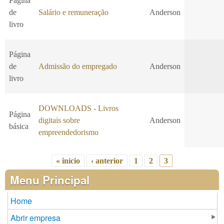
Página
de
Salário e remuneração
Anderson
livro
Página
de
Admissão do empregado
Anderson
livro
DOWNLOADS - Livros
Página
digitais sobre
Anderson
básica
empreendedorismo
« início
‹ anterior
1
2
3
Páginas
Menu Principal
Home
Abrir empresa