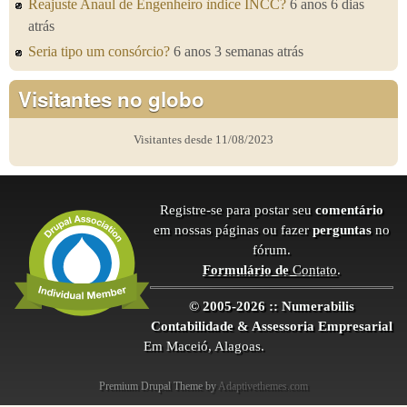
Reajuste Anaul de Engenheiro ìndice INCC?
6 anos 6 dias
atrás
Seria tipo um consórcio?
6 anos 3 semanas atrás
Visitantes no globo
Visitantes desde 11/08/2023
Registre-se para postar seu
comentário
em nossas páginas ou fazer
perguntas
no
fórum.
Formulário de
Contato
.
© 2005-2026 :: Numerabilis
Contabilidade & Assessoria Empresarial
Em Maceió, Alagoas.
Premium Drupal Theme by
Adaptivethemes.com