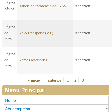
Página
Tabela de incidência do INSS
Anderson
básica
Página
de
Vale-Transporte (VT)
Anderson
1
livro
Página
de
Verbas rescisórias
Anderson
livro
« início
‹ anterior
1
2
3
Páginas
Menu Principal
Home
Abrir empresa