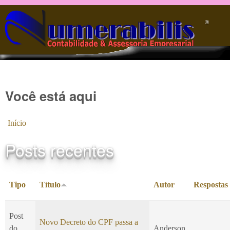
Pular para o conteúdo principal
®️
Você está aqui
Início
Posts recentes
Tipo
Título
Autor
Respostas
Post
Novo Decreto do CPF passa a
do
Anderson