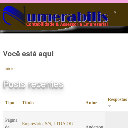
Pular para o conteúdo principal
®️
Você está aqui
Início
Posts recentes
Respostas
Tipo
Título
Autor
Página
Empresário, S/S, LTDA OU
de
Anderson