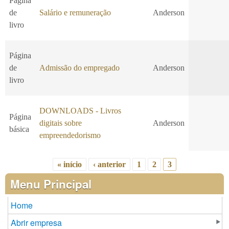
Página
de
Salário e remuneração
Anderson
livro
Página
de
Admissão do empregado
Anderson
livro
DOWNLOADS - Livros
Página
digitais sobre
Anderson
básica
empreendedorismo
« início
‹ anterior
1
2
3
Páginas
Menu Principal
Home
Abrir empresa