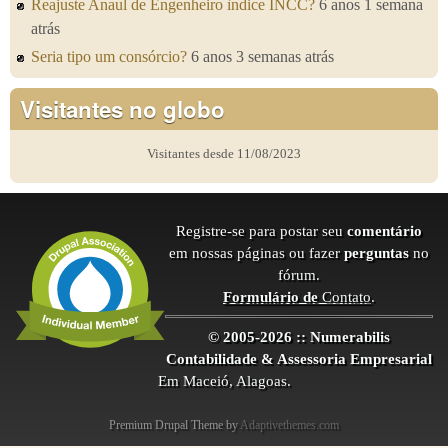
Reajuste Anaul de Engenheiro ìndice INCC?
6 anos 1 semana
atrás
Seria tipo um consórcio?
6 anos 3 semanas atrás
Visitantes no globo
Visitantes desde 11/08/2023
Registre-se para postar seu
comentário
em nossas páginas ou fazer
perguntas
no
fórum.
Formulário de
Contato
.
© 2005-2026 :: Numerabilis
Contabilidade & Assessoria Empresarial
Em Maceió, Alagoas.
Premium Drupal Theme by
Adaptivethemes.com