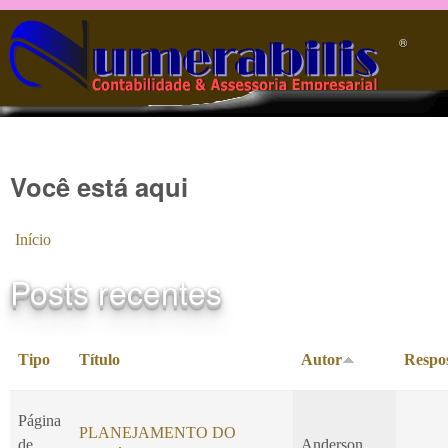
Pular para o conteúdo principal
®️
Você está aqui
Início
Posts recentes
Tipo
Título
Autor
Respo
Página
PLANEJAMENTO DO
de
Anderson