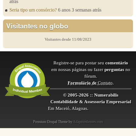
atrás
Seria tipo um consórcio?
6 anos 3 semanas atrás
Visitantes no globo
Visitantes desde 11/08/2023
Registre-se para postar seu
comentário
em nossas páginas ou fazer
perguntas
no
fórum.
Formulário de
Contato
.
© 2005-2026 :: Numerabilis
Contabilidade & Assessoria Empresarial
Em Maceió, Alagoas.
Premium Drupal Theme by
Adaptivethemes.com