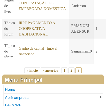
Página
CONTRATAÇÃO DE
de
Anderson
EMPREGADA DOMÉSTICA
livro
Tópico
IRPF PAGAMENTO A
EMANUEL
do
COOPERATIVA
1
ABENSUR
fórum
HABITACIONAL
Tópico
Ganho de capital - imóvel
do
Samuelmm10
2
financiado
fórum
« início
‹ anterior
1
2
3
Páginas
Menu Principal
Home
Abrir empresa
DECORE