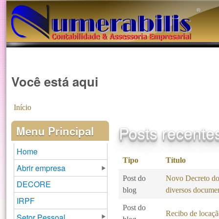
®️
Você está aqui
Início
Posts recente
Menu Principal
Home
Tipo
Título
Abrir empresa
Post do
Novo Decreto do 
DECORE
blog
diversos docume
IRPF
Post do
Recibo de locaçã
Setor Pessoal