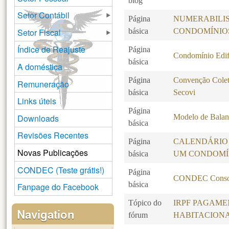
blog
Setor Contábil
Página
NUMERABILI
Setor Fiscal
básica
CONDOMÍNIO
Índice de Reajuste
Página
Condomínio Edif
básica
A doméstica
Página
Convenção Colet
Remuneração
básica
Secovi
Links úteis
Página
Downloads
Modelo de Balanc
básica
Revisões Recentes
Página
CALENDÁRIO
Novas Publicações
básica
UM CONDOMÍ
CONDEC (Teste grátis!)
Página
CONDEC Consol
básica
Fanpage do Facebook
Tópico do
IRPF PAGAME
Navigation
fórum
HABITACION