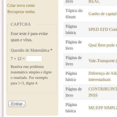
livro
REAL
Criar nova conta
Tópico do
Recuperar senha
Ganho de capital
fórum
CAPTCHA
Página
SPED EFD Contr
básica
Esse teste é para evitar
spam e vírus.
Página de
Qual Bem pode s
livro
Questão de Matemática
*
Página de
7 + 12 =
Vale-Transporte
livro
Resolva este problema
matemático simples e digite
Página
Diferença de Alí
o resultado. Por exemplo
básica
interestaduais
para 1+3, digite 4.
Página de
CONTRIBUINT
livro
INSS
Página
ME/EPP SIMP
básica