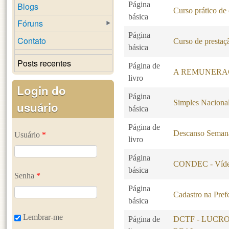
Página
Blogs
Curso prático de
básica
Fóruns
Página
Contato
Curso de prestaçã
básica
Posts recentes
Página de
A REMUNERA
livro
Login do
Página
Simples Naciona
usuário
básica
Página de
Descanso Seman
Usuário
*
livro
Página
CONDEC - Vídeo
básica
Senha
*
Página
Cadastro na Pref
básica
Lembrar-me
Página de
DCTF - LUCR