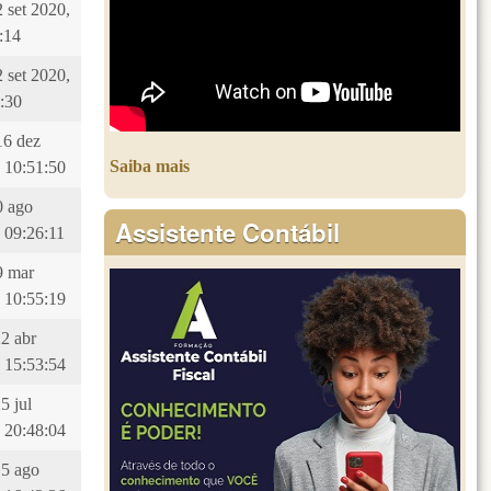
2 set 2020,
:14
2 set 2020,
:30
16 dez
Saiba mais
 10:51:50
10 ago
Assistente Contábil
 09:26:11
29 mar
 10:55:19
22 abr
 15:53:54
5 jul
 20:48:04
15 ago