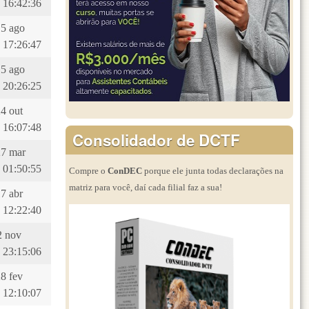
 16:42:36
15 ago
 17:26:47
15 ago
 20:26:25
24 out
 16:07:48
Consolidador de DCTF
27 mar
 01:50:55
Compre o
ConDEC
porque ele junta todas declarações na
matriz para você, daí cada filial faz a sua!
17 abr
 12:22:40
12 nov
 23:15:06
28 fev
 12:10:07