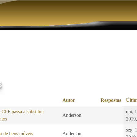
Pular para o conteúdo principal
s
Autor
Respostas
Últim
CPF passa a substituir
qui, 
Anderson
ntos
2019,
seg, 
o de bens móveis
Anderson