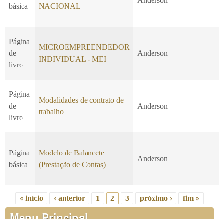
Anderson
básica
NACIONAL
Página
MICROEMPREENDEDOR
de
Anderson
INDIVIDUAL - MEI
livro
Página
Modalidades de contrato de
de
Anderson
trabalho
livro
Página
Modelo de Balancete
Anderson
básica
(Prestação de Contas)
« início
‹ anterior
1
2
3
próximo ›
fim »
Páginas
Menu Principal