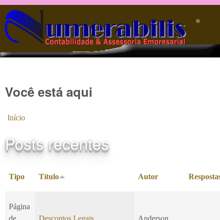
Pular para o conteúdo principal
®️
Você está aqui
Início
Posts recentes
Tipo
Título
Autor
Resposta
Página
de
Descontos Legais
Anderson