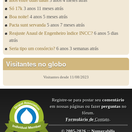
anos entre duas datas
3 anos 4 meses atrás
Só 17k
3 anos 11 meses atrás
Boa noite!
4 anos 5 meses atrás
Pacta sunt servanda
5 anos 7 meses atrás
Reajuste Anaul de Engenheiro ìndice INCC?
6 anos 5 dias
atrás
Seria tipo um consórcio?
6 anos 3 semanas atrás
Visitantes no globo
Visitantes desde 11/08/2023
Registre-se para postar seu
comentário
em nossas páginas ou fazer
perguntas
no
fórum.
Formulário de
Contato
.
© 2005-2026 :: Numerabilis