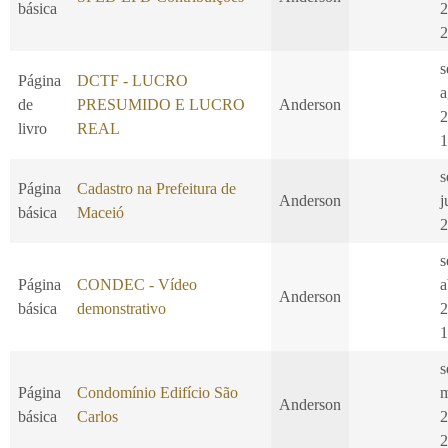
básica
2
2
s
Página
DCTF - LUCRO
a
de
PRESUMIDO E LUCRO
Anderson
2
livro
REAL
1
s
Página
Cadastro na Prefeitura de
Anderson
j
básica
Maceió
2
s
Página
CONDEC - Vídeo
a
Anderson
básica
demonstrativo
2
1
s
Página
Condomínio Edifício São
m
Anderson
básica
Carlos
2
2