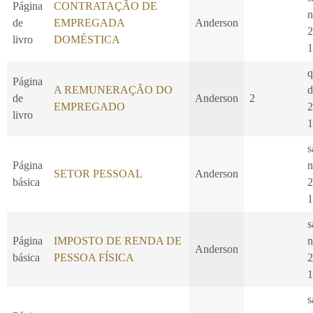
Página
CONTRATAÇÃO DE
n
de
EMPREGADA
Anderson
2
livro
DOMÉSTICA
1
q
Página
A REMUNERAÇÃO DO
d
de
Anderson
2
EMPREGADO
2
livro
1
s
Página
n
SETOR PESSOAL
Anderson
básica
2
1
s
Página
IMPOSTO DE RENDA DE
n
Anderson
básica
PESSOA FÍSICA
2
1
s