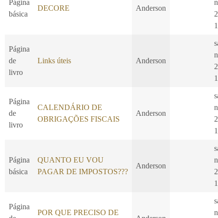
Página
n
DECORE
Anderson
básica
2
1
s
Página
n
de
Links úteis
Anderson
2
livro
1
s
Página
CALENDÁRIO DE
n
de
Anderson
OBRIGAÇÕES FISCAIS
2
livro
1
s
Página
QUANTO EU VOU
n
Anderson
básica
PAGAR DE IMPOSTOS???
2
1
s
Página
POR QUE PRECISO DE
n