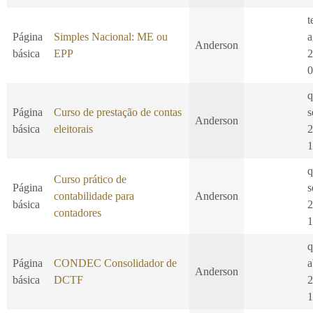
t
Página
Simples Nacional: ME ou
a
Anderson
básica
EPP
2
0
q
Página
Curso de prestação de contas
s
Anderson
básica
eleitorais
2
1
q
Curso prático de
Página
s
contabilidade para
Anderson
básica
2
contadores
1
q
Página
CONDEC Consolidador de
a
Anderson
básica
DCTF
2
1