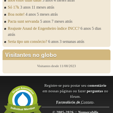
anos entre duas datas
3 anos 4 meses atrás
Só 17k
3 anos 11 meses atrás
Boa noite!
4 anos 5 meses atrás
Pacta sunt servanda
5 anos 7 meses atrás
Reajuste Anaul de Engenheiro ìndice INCC?
6 anos 5 dias
atrás
Seria tipo um consórcio?
6 anos 3 semanas atrás
Visitantes no globo
Visitantes desde 11/08/2023
Registre-se para postar seu
comentário
em nossas páginas ou fazer
perguntas
no
fórum.
Formulário de
Contato
.
© 2005-2026 :: Numerabilis