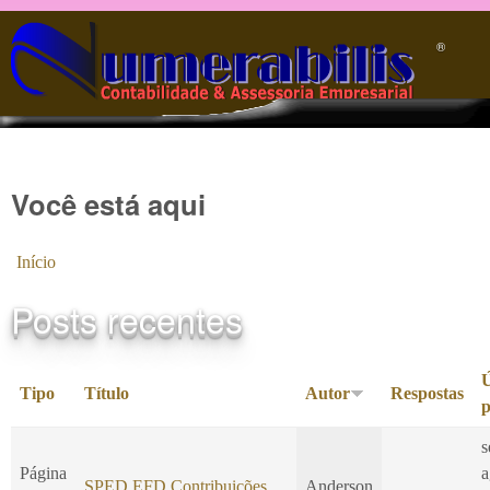
Pular para o conteúdo principal
®️
Você está aqui
Início
Posts recentes
Ú
Tipo
Título
Autor
Respostas
p
s
Página
a
SPED EFD Contribuições
Anderson