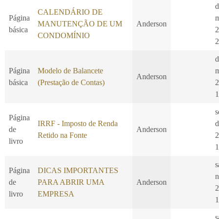
d
CALENDÁRIO DE
Página
m
MANUTENÇÃO DE UM
Anderson
básica
2
CONDOMÍNIO
2
d
Página
Modelo de Balancete
m
Anderson
básica
(Prestação de Contas)
2
1
s
Página
IRRF - Imposto de Renda
d
de
Anderson
Retido na Fonte
2
livro
1
s
Página
DICAS IMPORTANTES
n
de
PARA ABRIR UMA
Anderson
2
livro
EMPRESA
1
s