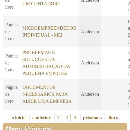
de
Anderson
UM CONTADOR?
2
livro
1
s
Página
MICROEMPREENDEDOR
n
de
Anderson
INDIVIDUAL - MEI
2
livro
1
PROBLEMAS E
s
Página
SOLUÇÕES DA
n
de
Anderson
ADMINISTRAÇÃO DA
2
livro
PEQUENA EMPRESA
1
s
Página
DOCUMENTOS
n
de
NECESSÁRIOS PARA
Anderson
2
livro
ABRIR UMA EMPRESA
1
« início
‹ anterior
1
2
3
próximo ›
fim »
Páginas
Menu Principal