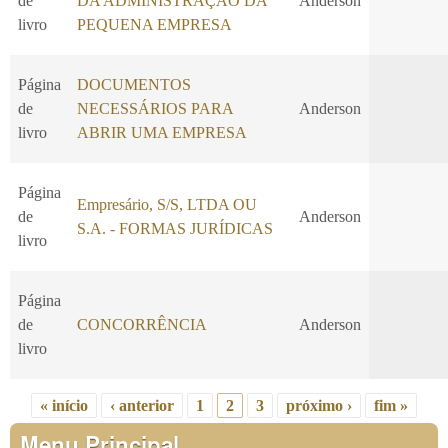
de
DA ADMINISTRAÇÃO DA
Anderson
livro
PEQUENA EMPRESA
Página
DOCUMENTOS
de
NECESSÁRIOS PARA
Anderson
livro
ABRIR UMA EMPRESA
Página
Empresário, S/S, LTDA OU
de
Anderson
S.A. - FORMAS JURÍDICAS
livro
Página
de
CONCORRÊNCIA
Anderson
livro
« início
‹ anterior
1
2
3
próximo ›
fim »
Páginas
Menu Principal