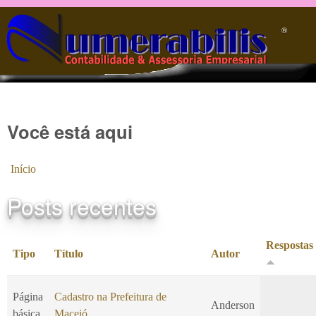
Pular para o conteúdo principal
®️
Você está aqui
Início
Posts recentes
Respostas
Tipo
Título
Autor
Página
Cadastro na Prefeitura de
Anderson
básica
Maceió