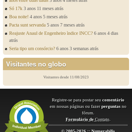
anos entre duas datas
3 anos 4 meses atrás
Só 17k
3 anos 11 meses atrás
Boa noite!
4 anos 5 meses atrás
Pacta sunt servanda
5 anos 7 meses atrás
Reajuste Anaul de Engenheiro ìndice INCC?
6 anos 4 dias
atrás
Seria tipo um consórcio?
6 anos 3 semanas atrás
Visitantes no globo
Visitantes desde 11/08/2023
Registre-se para postar seu
comentário
em nossas páginas ou fazer
perguntas
no
fórum.
Formulário de
Contato
.
© 2005-2026 :: Numerabilis