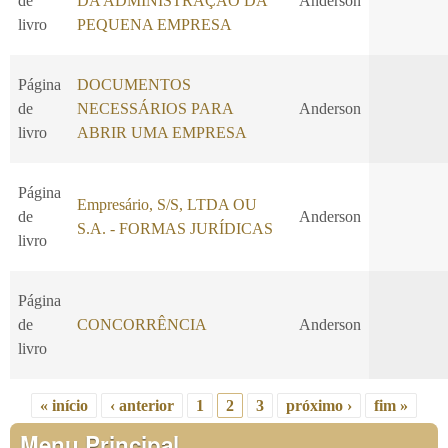
de
DA ADMINISTRAÇÃO DA
Anderson
livro
PEQUENA EMPRESA
Página
DOCUMENTOS
de
NECESSÁRIOS PARA
Anderson
livro
ABRIR UMA EMPRESA
Página
Empresário, S/S, LTDA OU
de
Anderson
S.A. - FORMAS JURÍDICAS
livro
Página
de
CONCORRÊNCIA
Anderson
livro
« início
‹ anterior
1
2
3
próximo ›
fim »
Páginas
Menu Principal