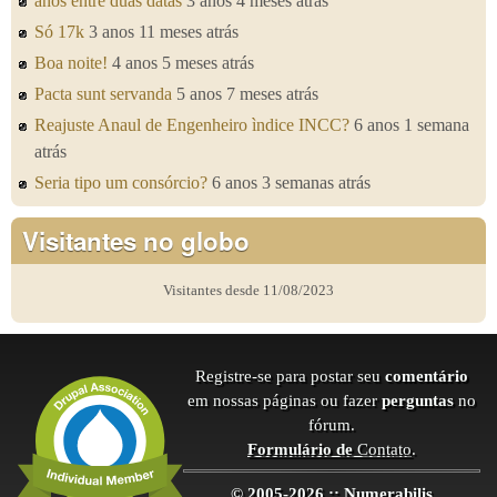
anos entre duas datas
3 anos 4 meses atrás
Só 17k
3 anos 11 meses atrás
Boa noite!
4 anos 5 meses atrás
Pacta sunt servanda
5 anos 7 meses atrás
Reajuste Anaul de Engenheiro ìndice INCC?
6 anos 1 semana
atrás
Seria tipo um consórcio?
6 anos 3 semanas atrás
Visitantes no globo
Visitantes desde 11/08/2023
Registre-se para postar seu
comentário
em nossas páginas ou fazer
perguntas
no
fórum.
Formulário de
Contato
.
© 2005-2026 :: Numerabilis