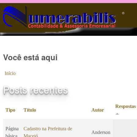
Pular para o conteúdo principal
®️
Você está aqui
Início
Posts recentes
Respostas
Tipo
Título
Autor
Página
Cadastro na Prefeitura de
Anderson
básica
Maceió