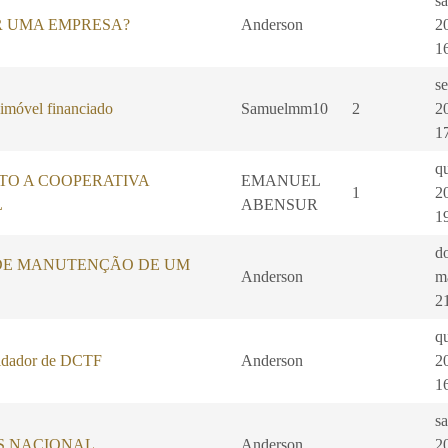
s
R UMA EMPRESA?
Anderson
2
1
s
 imóvel financiado
Samuelmm10
2
2
1
qu
TO A COOPERATIVA
EMANUEL
1
2
L
ABENSUR
1
d
DE MANUTENÇÃO DE UM
Anderson
m
2
qu
dador de DCTF
Anderson
2
1
sa
ES NACIONAL
Anderson
2