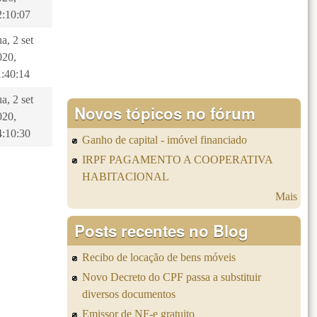
2:10:07
a, 2 set
020,
1:40:14
a, 2 set
Novos tópicos no fórum
020,
4:10:30
Ganho de capital - imóvel financiado
IRPF PAGAMENTO A COOPERATIVA
HABITACIONAL
Mais
Posts recentes no Blog
Recibo de locação de bens móveis
Novo Decreto do CPF passa a substituir
diversos documentos
Emissor de NF-e gratuito