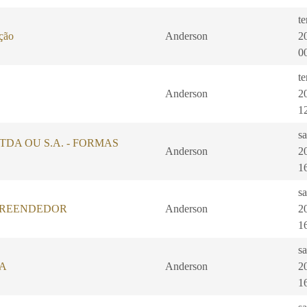
te
ação
Anderson
2
0
te
Anderson
2
1
s
, LTDA OU S.A. - FORMAS
Anderson
2
1
s
PREENDEDOR
Anderson
2
1
s
A
Anderson
2
1