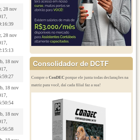
r, 28 nov
017,
0:16:39
r, 28 nov
017,
2:15:13
Consolidador de DCTF
ab, 18 nov
017,
6:59:27
Compre o
ConDEC
porque ele junta todas declarações na
matriz para você, daí cada filial faz a sua!
ab, 18 nov
017,
6:50:54
ab, 18 nov
017,
6:56:58