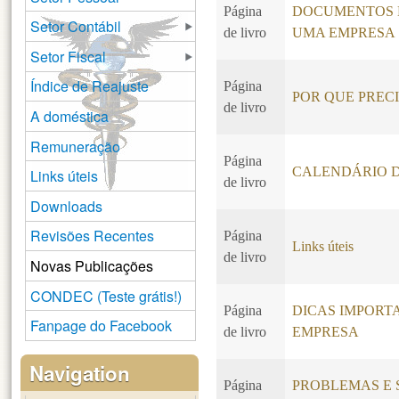
Página
DOCUMENTOS N
Setor Contábil
de livro
UMA EMPRESA
Setor Fiscal
Índice de Reajuste
Página
POR QUE PREC
de livro
A doméstica
Remuneração
Página
CALENDÁRIO D
Links úteis
de livro
Downloads
Revisões Recentes
Página
Links úteis
de livro
Novas Publicações
CONDEC (Teste grátis!)
Página
DICAS IMPORT
Fanpage do Facebook
de livro
EMPRESA
Navigation
Página
PROBLEMAS E 