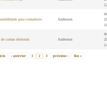
1
qu
ontabilidade para contadores
Anderson
2
1
qu
de contas eleitorais
Anderson
2
1
ício
‹ anterior
1
2
3
próximo ›
fim »