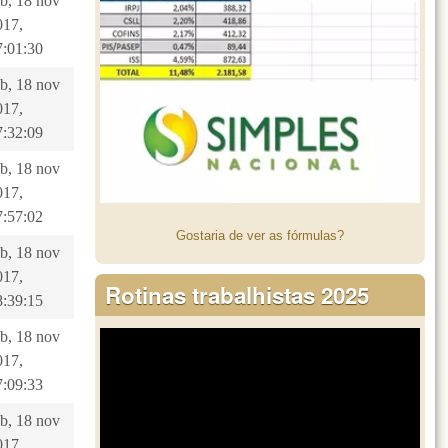
ab, 18 nov
017,
7:01:30
ab, 18 nov
017,
7:32:09
ab, 18 nov
017,
7:57:02
Gostaria de ver as fórmulas?
ab, 18 nov
017,
Rotinas trabalhistas 2025
8:39:15
ab, 18 nov
017,
7:09:33
ab, 18 nov
017,