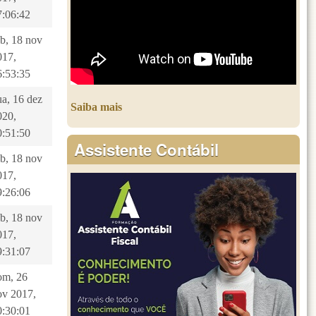
7:06:42
ab, 18 nov
017,
6:53:35
ua, 16 dez
Saiba mais
020,
0:51:50
Assistente Contábil
ab, 18 nov
017,
9:26:06
ab, 18 nov
017,
9:31:07
om, 26
ov 2017,
0:30:01