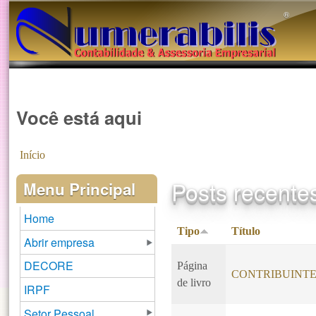
®️
Você está aqui
Início
Posts recente
Menu Principal
Home
Tipo
Título
Abrir empresa
DECORE
Página
CONTRIBUINTE
de livro
IRPF
Setor Pessoal