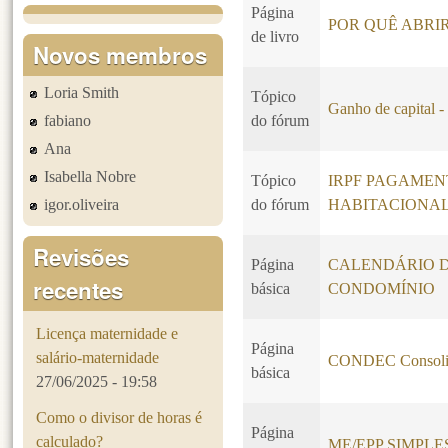
Página
POR QUÊ ABRI
de livro
Novos membros
Loria Smith
Tópico
Ganho de capital -
fabiano
do fórum
Ana
Isabella Nobre
Tópico
IRPF PAGAMEN
igor.oliveira
do fórum
HABITACIONA
Revisões
Página
CALENDÁRIO 
recentes
básica
CONDOMÍNIO
Licença maternidade e
Página
salário-maternidade
CONDEC Consoli
básica
27/06/2025 - 19:58
Como o divisor de horas é
Página
calculado?
ME/EPP SIMPL