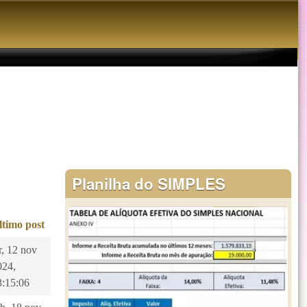
Planilha do SIMPLES
ltimo post
r, 12 nov
024,
3:15:06