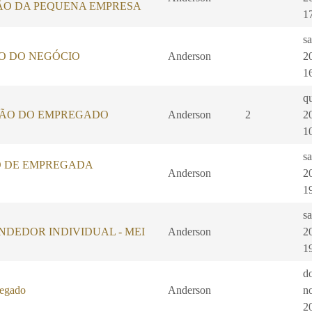
ÃO DA PEQUENA EMPRESA
1
s
O DO NEGÓCIO
Anderson
2
1
q
ÃO DO EMPREGADO
Anderson
2
2
1
s
 DE EMPREGADA
Anderson
2
1
s
DEDOR INDIVIDUAL - MEI
Anderson
2
1
d
regado
Anderson
n
2