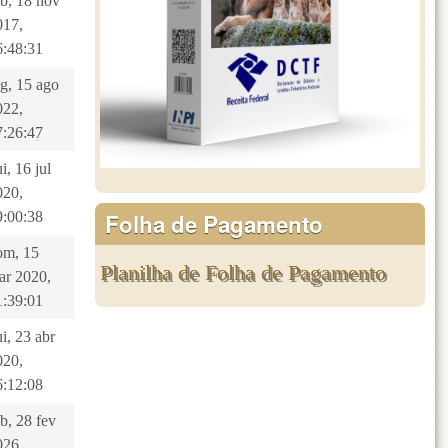
ab, 18 nov
017,
6:48:31
eg, 15 ago
022,
7:26:47
i, 16 jul
020,
Folha de Pagamento
9:00:38
om, 15
Planilha de Folha de Pagamento
ar 2020,
1:39:01
i, 23 abr
020,
6:12:08
b, 28 fev
026,