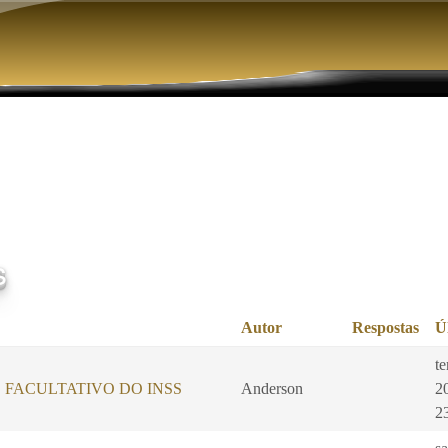
Pular para o conteúdo principal
s
Autor
Respostas
Ú
te
 FACULTATIVO DO INSS
Anderson
2
2