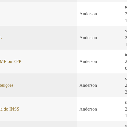
t
Anderson
L
Anderson
t
: ME ou EPP
Anderson
s
buições
Anderson
s
cia do INSS
Anderson