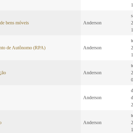
s
 de bens móveis
Anderson
t
nto de Autônomo (RPA)
Anderson
t
ação
Anderson
Anderson
t
o
Anderson