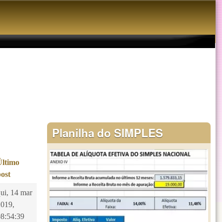
Planilha do SIMPLES
Último
post
ui, 14 mar
2019,
08:54:39