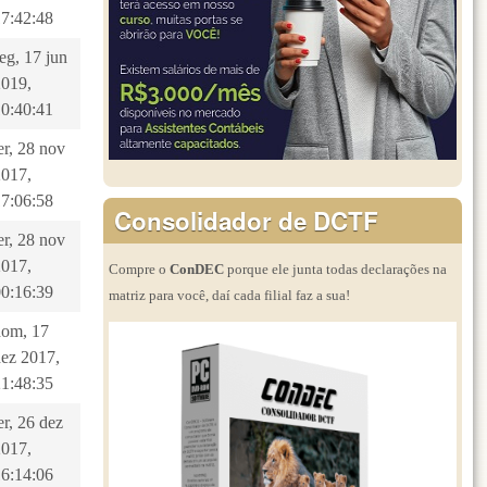
17:42:48
eg, 17 jun
2019,
10:40:41
er, 28 nov
2017,
17:06:58
Consolidador de DCTF
er, 28 nov
2017,
Compre o
ConDEC
porque ele junta todas declarações na
00:16:39
matriz para você, daí cada filial faz a sua!
dom, 17
dez 2017,
21:48:35
er, 26 dez
2017,
16:14:06