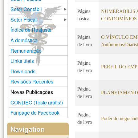
Setor Contábil
Página
NUMERABILIS 
Setor Fiscal
básica
CONDOMÍNIOS
Índice de Reajuste
Página
O VÍNCULO EMPR
A doméstica
de livro
Autônomos/Diarist
Remuneração
Links úteis
Página
PERFIL DO EM
Downloads
de livro
Revisões Recentes
Página
Novas Publicações
PLANEJAMENT
de livro
CONDEC (Teste grátis!)
Fanpage do Facebook
Página
Poder do negociado
de livro
Navigation