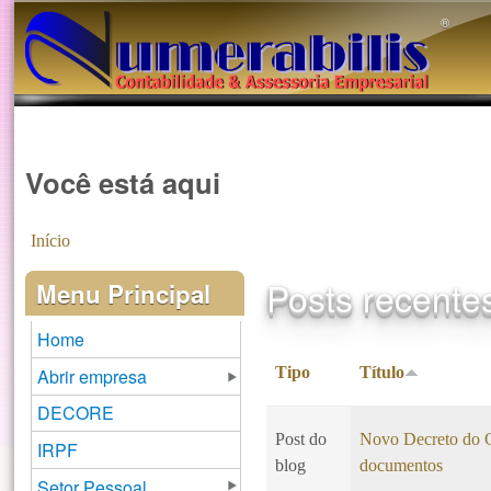
®️
Você está aqui
Início
Posts recente
Menu Principal
Home
Tipo
Título
Abrir empresa
DECORE
Post do
Novo Decreto do CP
IRPF
blog
documentos
Setor Pessoal