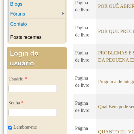
Página
Blogs
POR QUÊ ABRI
de livro
Fóruns
Contato
Página
POR QUE PREC
de livro
Posts recentes
Login do
Página
PROBLEMAS E 
de livro
DA PEQUENA 
usuário
Página
Usuário
*
Programa de Integr
de livro
Senha
*
Página
Qual Bem pode ser
de livro
Lembrar-me
Página
QUANTO EU VO