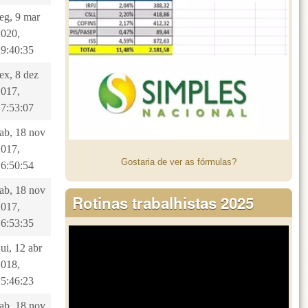
eg, 9 mar
2020,
19:40:35
ex, 8 dez
2017,
17:53:07
sab, 18 nov
2017,
Gostaria de ver as fórmulas?
16:50:54
sab, 18 nov
Rotinas trabalhistas 2025
2017,
16:53:35
ui, 12 abr
2018,
15:46:23
sab, 18 nov