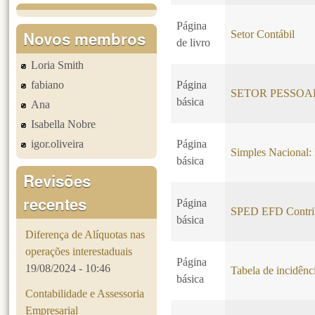
Página
Novos membros
Setor Contábil
de livro
Loria Smith
fabiano
Página
SETOR PESSOA
básica
Ana
Isabella Nobre
igor.oliveira
Página
Simples Nacional
básica
Revisões
recentes
Página
SPED EFD Contri
básica
Diferença de Alíquotas nas
operações interestaduais
Página
19/08/2024 - 10:46
Tabela de incidên
básica
Contabilidade e Assessoria
Empresarial