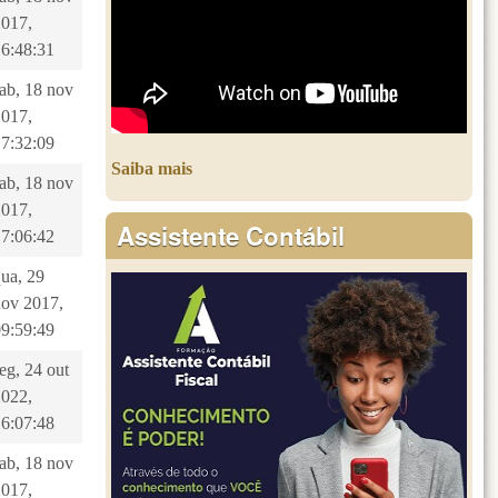
2017,
16:48:31
sab, 18 nov
2017,
17:32:09
Saiba mais
sab, 18 nov
2017,
Assistente Contábil
17:06:42
qua, 29
nov 2017,
09:59:49
eg, 24 out
2022,
16:07:48
sab, 18 nov
2017,