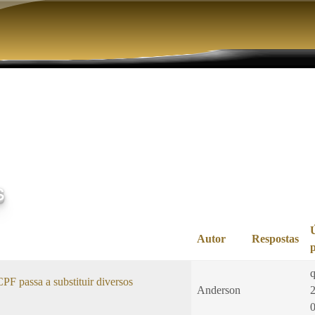
Pular para o conteúdo principal
s
Autor
Respostas
q
F passa a substituir diversos
Anderson