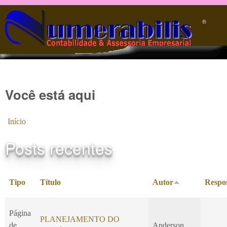
Pular para o conteúdo principal
®️
Você está aqui
Início
Posts recentes
Tipo
Título
Autor
Respo
Página
PLANEJAMENTO DO
de
Anderson