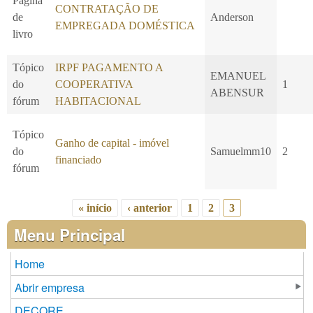
Página
CONTRATAÇÃO DE
de
Anderson
EMPREGADA DOMÉSTICA
livro
Tópico
IRPF PAGAMENTO A
EMANUEL
do
COOPERATIVA
1
ABENSUR
fórum
HABITACIONAL
Tópico
Ganho de capital - imóvel
do
Samuelmm10
2
financiado
fórum
« início
‹ anterior
1
2
3
Páginas
Menu Principal
Home
Abrir empresa
DECORE