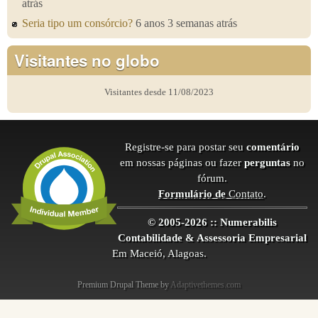
atrás
Seria tipo um consórcio?
6 anos 3 semanas atrás
Visitantes no globo
Visitantes desde 11/08/2023
Registre-se para postar seu
comentário
em nossas páginas ou fazer
perguntas
no
fórum.
Formulário de
Contato
.
© 2005-2026 :: Numerabilis
Contabilidade & Assessoria Empresarial
Em Maceió, Alagoas.
Premium Drupal Theme by
Adaptivethemes.com