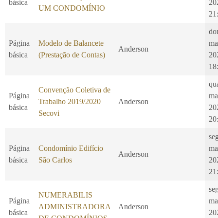
básica
20
UM CONDOMÍNIO
21
do
Página
Modelo de Balancete
ma
Anderson
básica
(Prestação de Contas)
20
18
qu
Convenção Coletiva de
Página
ma
Trabalho 2019/2020
Anderson
básica
20
Secovi
20
seg
Página
Condomínio Edifício
ma
Anderson
básica
São Carlos
20
21
seg
NUMERABILIS
Página
ma
ADMINISTRADORA
Anderson
básica
20