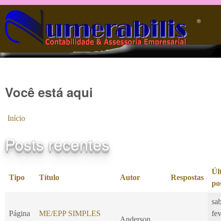
Pular para o conteúdo principal
®️
Você está aqui
Início
Posts recentes
Úl
Tipo
Título
Autor
Respostas
po
sa
Página
ME/EPP SIMPLES
fe
Anderson