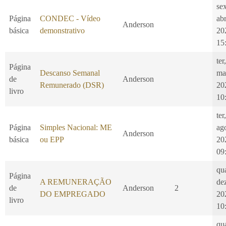
se
Página
CONDEC - Vídeo
ab
Anderson
básica
demonstrativo
20
15
ter
Página
Descanso Semanal
ma
de
Anderson
Remunerado (DSR)
20
livro
10
ter
Página
Simples Nacional: ME
ag
Anderson
básica
ou EPP
20
09
qu
Página
A REMUNERAÇÃO
de
de
Anderson
2
DO EMPREGADO
20
livro
10
qu