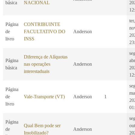
básica
NACIONAL
20
12
ter
Página
CONTRIBUINTE
no
de
FACULTATIVO DO
Anderson
20
livro
INSS
23
se
Diferença de Alíquotas
Página
ab
nas operações
Anderson
básica
20
interestaduais
12
se
Página
ma
de
Vale-Transporte (VT)
Anderson
1
20
livro
01
se
Página
Qual Bem pode ser
ou
de
Anderson
Imobilizado?
20