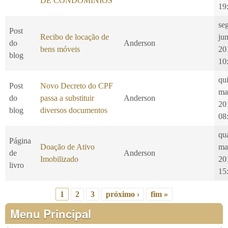
DE CONDOMÍNIOS
19
se
Post
Recibo de locação de
ju
do
Anderson
bens móveis
20
blog
10
qui
Post
Novo Decreto do CPF
ma
do
passa a substituir
Anderson
20
blog
diversos documentos
08
qu
Página
Doação de Ativo
ma
de
Anderson
Imobilizado
20
livro
15
1
2
3
próximo ›
fim »
Páginas
Menu Principal