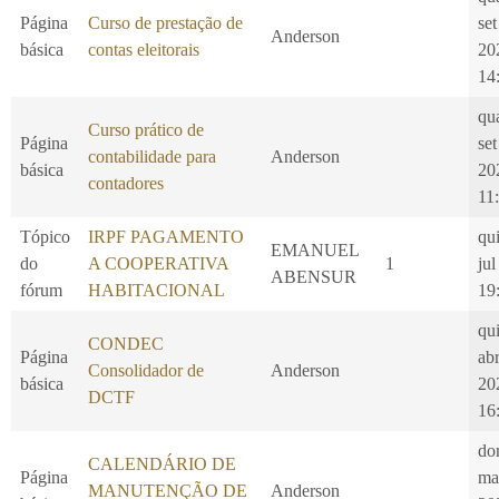
Página
Curso de prestação de
set
Anderson
básica
contas eleitorais
20
14
qu
Curso prático de
Página
set
contabilidade para
Anderson
básica
20
contadores
11
Tópico
IRPF PAGAMENTO
qui
EMANUEL
do
A COOPERATIVA
1
jul
ABENSUR
fórum
HABITACIONAL
19
qui
CONDEC
Página
ab
Consolidador de
Anderson
básica
20
DCTF
16
do
CALENDÁRIO DE
Página
ma
MANUTENÇÃO DE
Anderson