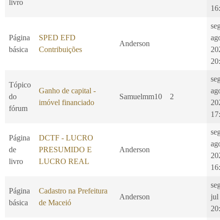
livro
16
se
Página
SPED EFD
ag
Anderson
básica
Contribuições
20
20
se
Tópico
Ganho de capital -
ag
do
Samuelmm10
2
imóvel financiado
20
fórum
17
se
Página
DCTF - LUCRO
ag
de
PRESUMIDO E
Anderson
20
livro
LUCRO REAL
16
se
Página
Cadastro na Prefeitura
Anderson
jul
básica
de Maceió
20