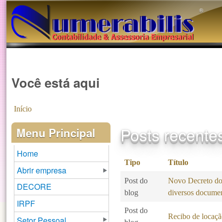
®️
Você está aqui
Início
Posts recente
Menu Principal
Home
Tipo
Título
Abrir empresa
Post do
Novo Decreto do 
DECORE
blog
diversos docume
IRPF
Post do
Recibo de locaçã
Setor Pessoal