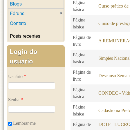
Página
Blogs
Curso prático de
básica
Fóruns
Página
Contato
Curso de prestaçã
básica
Posts recentes
Página de
A REMUNERA
livro
Login do
Página
Simples Naciona
usuário
básica
Página de
Descanso Seman
Usuário
*
livro
Página
CONDEC - Vídeo
básica
Senha
*
Página
Cadastro na Pref
básica
Lembrar-me
Página de
DCTF - LUCR