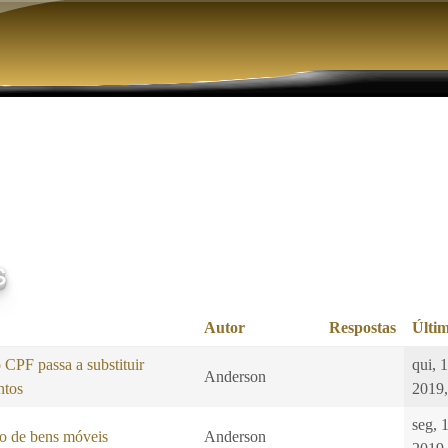
Pular para o conteúdo principal
s
Autor
Respostas
Últim
CPF passa a substituir
qui, 
Anderson
ntos
2019,
seg, 
o de bens móveis
Anderson