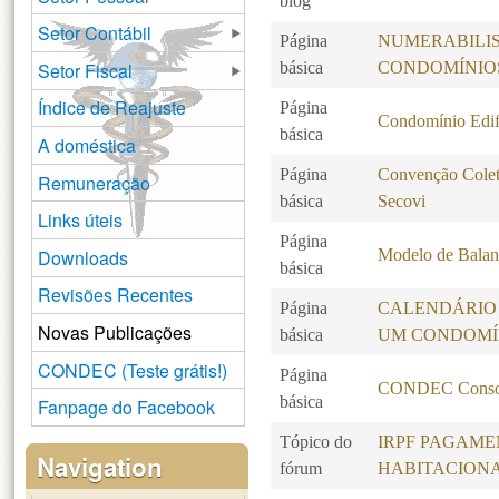
blog
Setor Contábil
Página
NUMERABILI
Setor Fiscal
básica
CONDOMÍNIO
Índice de Reajuste
Página
Condomínio Edif
básica
A doméstica
Página
Convenção Colet
Remuneração
básica
Secovi
Links úteis
Página
Downloads
Modelo de Balanc
básica
Revisões Recentes
Página
CALENDÁRIO
Novas Publicações
básica
UM CONDOMÍ
CONDEC (Teste grátis!)
Página
CONDEC Consol
básica
Fanpage do Facebook
Tópico do
IRPF PAGAME
Navigation
fórum
HABITACION