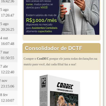
 16:42:36
15 ago
 17:26:47
15 ago
 20:26:25
24 out
 16:07:48
Consolidador de DCTF
27 mar
 01:50:55
Compre o
ConDEC
porque ele junta todas declarações na
matriz para você, daí cada filial faz a sua!
17 abr
 12:22:40
12 nov
 23:15:06
28 fev
 12:10:07