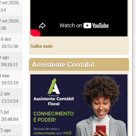
2 set 2020,
:14
2 set 2020,
:30
16 dez
Saiba mais
 10:51:50
10 ago
Assistente Contábil
 09:26:11
29 mar
 10:55:19
22 abr
 15:53:54
5 jul
 20:48:04
15 ago