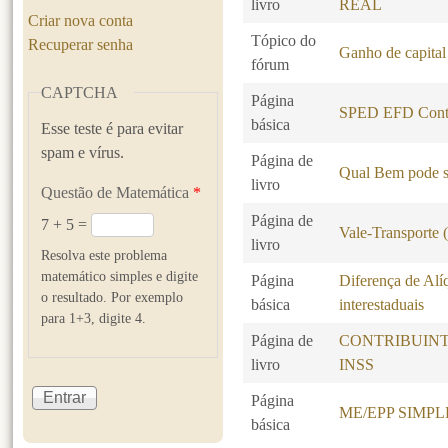
livro
REAL
Criar nova conta
Tópico do
Recuperar senha
Ganho de capital
fórum
CAPTCHA
Página
SPED EFD Contr
básica
Esse teste é para evitar
spam e vírus.
Página de
Qual Bem pode s
livro
Questão de Matemática
*
Página de
7 + 5 =
Vale-Transporte
livro
Resolva este problema
matemático simples e digite
Página
Diferença de Alí
o resultado. Por exemplo
básica
interestaduais
para 1+3, digite 4.
Página de
CONTRIBUINT
livro
INSS
Página
ME/EPP SIMP
básica