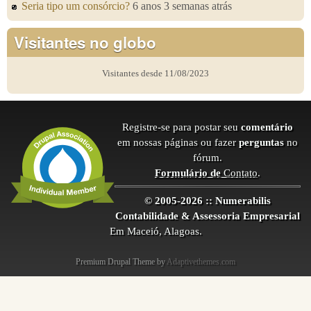
Seria tipo um consórcio?
6 anos 3 semanas atrás
Visitantes no globo
Visitantes desde 11/08/2023
Registre-se para postar seu
comentário
em nossas páginas ou fazer
perguntas
no
fórum.
Formulário de
Contato
.
© 2005-2026 :: Numerabilis
Contabilidade & Assessoria Empresarial
Em Maceió, Alagoas.
Premium Drupal Theme by
Adaptivethemes.com