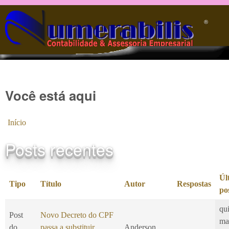
Pular para o conteúdo principal
®️
Você está aqui
Início
Posts recentes
Úl
Tipo
Título
Autor
Respostas
po
qui
Post
Novo Decreto do CPF
ma
do
passa a substituir
Anderson