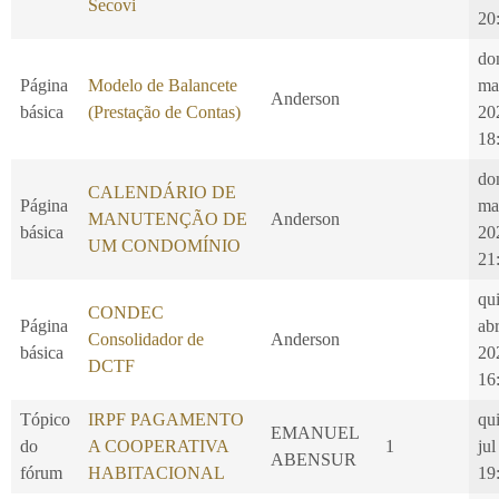
Secovi
20
do
Página
Modelo de Balancete
ma
Anderson
básica
(Prestação de Contas)
20
18
do
CALENDÁRIO DE
Página
ma
MANUTENÇÃO DE
Anderson
básica
20
UM CONDOMÍNIO
21
qui
CONDEC
Página
ab
Consolidador de
Anderson
básica
20
DCTF
16
Tópico
IRPF PAGAMENTO
qui
EMANUEL
do
A COOPERATIVA
1
jul
ABENSUR
fórum
HABITACIONAL
19