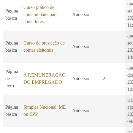
qu
Curso prático de
Página
set
contabilidade para
Anderson
básica
20
contadores
11
qu
Página
Curso de prestação de
set
Anderson
básica
contas eleitorais
20
14
qu
Página
A REMUNERAÇÃO
de
de
Anderson
2
DO EMPREGADO
20
livro
10
ter
Página
Simples Nacional: ME
ag
Anderson
básica
ou EPP
20
09
ter