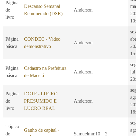
Página
Descanso Semanal
ma
de
Anderson
Remunerado (DSR)
20
livro
10
se
Página
CONDEC - Vídeo
ab
Anderson
básica
demonstrativo
20
15
se
Página
Cadastro na Prefeitura
Anderson
jul
básica
de Maceió
20
se
Página
DCTF - LUCRO
ag
de
PRESUMIDO E
Anderson
20
livro
LUCRO REAL
16
se
Tópico
Ganho de capital -
ag
do
Samuelmm10
2