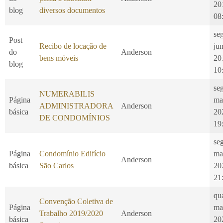
20
blog
diversos documentos
08
se
Post
Recibo de locação de
ju
do
Anderson
bens móveis
20
blog
10
seg
NUMERABILIS
Página
ma
ADMINISTRADORA
Anderson
básica
20
DE CONDOMÍNIOS
19
seg
Página
Condomínio Edifício
ma
Anderson
básica
São Carlos
20
21
qu
Convenção Coletiva de
Página
ma
Trabalho 2019/2020
Anderson
básica
20