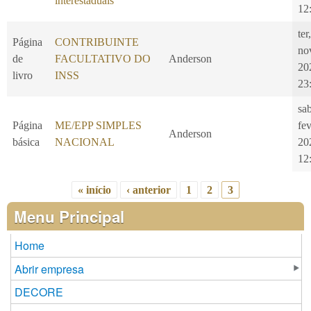
interestaduais
12
ter
Página
CONTRIBUINTE
no
de
FACULTATIVO DO
Anderson
20
livro
INSS
23
sa
Página
ME/EPP SIMPLES
fe
Anderson
básica
NACIONAL
20
12
« início
‹ anterior
1
2
3
Páginas
Menu Principal
Home
Abrir empresa
DECORE