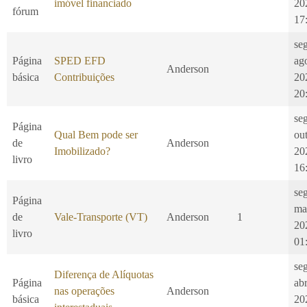
imóvel financiado
20
fórum
17
se
Página
SPED EFD
ag
Anderson
básica
Contribuições
20
20
se
Página
Qual Bem pode ser
ou
de
Anderson
Imobilizado?
20
livro
16
se
Página
ma
de
Vale-Transporte (VT)
Anderson
1
20
livro
01
se
Diferença de Alíquotas
Página
ab
nas operações
Anderson
básica
20