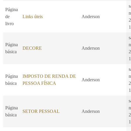
s
Página
n
de
Links úteis
Anderson
2
livro
1
s
Página
n
DECORE
Anderson
básica
2
1
s
Página
IMPOSTO DE RENDA DE
n
Anderson
básica
PESSOA FÍSICA
2
1
s
Página
n
SETOR PESSOAL
Anderson
básica
2
1