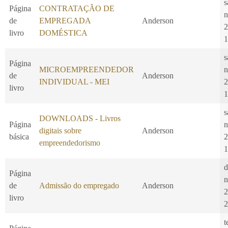
s
Página
CONTRATAÇÃO DE
n
de
EMPREGADA
Anderson
2
livro
DOMÉSTICA
1
s
Página
MICROEMPREENDEDOR
n
de
Anderson
INDIVIDUAL - MEI
2
livro
1
s
DOWNLOADS - Livros
Página
n
digitais sobre
Anderson
básica
2
empreendedorismo
1
d
Página
n
de
Admissão do empregado
Anderson
2
livro
2
t