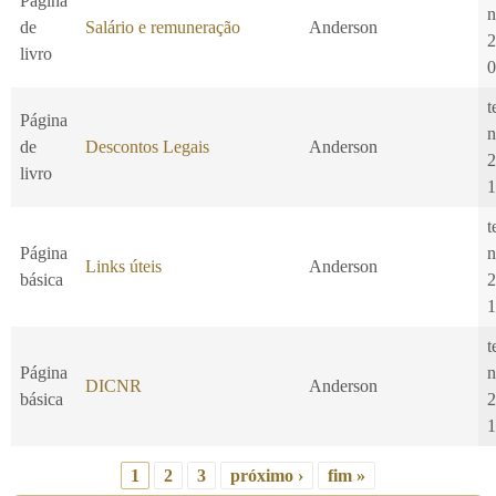
Página
n
de
Salário e remuneração
Anderson
2
livro
0
t
Página
n
de
Descontos Legais
Anderson
2
livro
1
t
Página
n
Links úteis
Anderson
básica
2
1
t
Página
n
DICNR
Anderson
básica
2
1
1
2
3
próximo ›
fim »