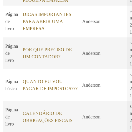
PEQUENA EMPRESA
1
s
Página
DICAS IMPORTANTES
n
de
PARA ABRIR UMA
Anderson
2
livro
EMPRESA
1
s
Página
POR QUE PRECISO DE
n
de
Anderson
UM CONTADOR?
2
livro
1
s
Página
QUANTO EU VOU
n
Anderson
básica
PAGAR DE IMPOSTOS???
2
1
s
Página
CALENDÁRIO DE
n
de
Anderson
OBRIGAÇÕES FISCAIS
2
livro
1