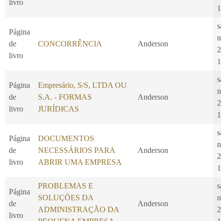
livro
1
s
Página
n
de
CONCORRÊNCIA
Anderson
2
livro
1
s
Página
Empresário, S/S, LTDA OU
n
de
S.A. - FORMAS
Anderson
2
livro
JURÍDICAS
1
s
Página
DOCUMENTOS
n
de
NECESSÁRIOS PARA
Anderson
2
livro
ABRIR UMA EMPRESA
1
PROBLEMAS E
s
Página
SOLUÇÕES DA
n
de
Anderson
ADMINISTRAÇÃO DA
2
livro