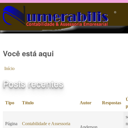
Pular para o conteúdo principal
®️
Você está aqui
Início
Posts recentes
Ú
Tipo
Título
Autor
Respostas
p
s
Página
Contabilidade e Assessoria
n
Anderson