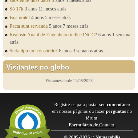
anos entre duas datas
3 anos 4 meses atrás
Só 17k
3 anos 11 meses atrás
Boa noite!
4 anos 5 meses atrás
Pacta sunt servanda
5 anos 7 meses atrás
Reajuste Anaul de Engenheiro ìndice INCC?
6 anos 1 semana
atrás
Seria tipo um consórcio?
6 anos 3 semanas atrás
Visitantes no globo
Visitantes desde 11/08/2023
Registre-se para postar seu
comentário
em nossas páginas ou fazer
perguntas
no
fórum.
Formulário de
Contato
.
© 2005-2026 :: Numerabilis