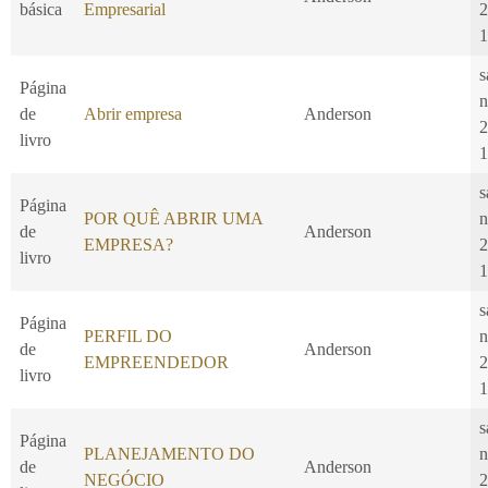
básica
Empresarial
2
1
s
Página
n
de
Abrir empresa
Anderson
2
livro
1
s
Página
POR QUÊ ABRIR UMA
n
de
Anderson
EMPRESA?
2
livro
1
s
Página
PERFIL DO
n
de
Anderson
EMPREENDEDOR
2
livro
1
s
Página
PLANEJAMENTO DO
n
de
Anderson
NEGÓCIO
2