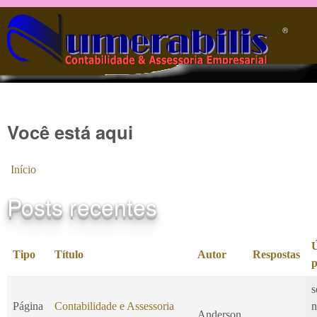
Pular para o conteúdo principal
®️
Você está aqui
Início
Posts recentes
Ú
Tipo
Título
Autor
Respostas
p
s
Página
Contabilidade e Assessoria
n
Anderson