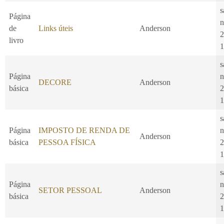
s
Página
n
de
Links úteis
Anderson
2
livro
1
s
Página
n
DECORE
Anderson
básica
2
1
s
Página
IMPOSTO DE RENDA DE
n
Anderson
básica
PESSOA FÍSICA
2
1
s
Página
n
SETOR PESSOAL
Anderson
básica
2
1