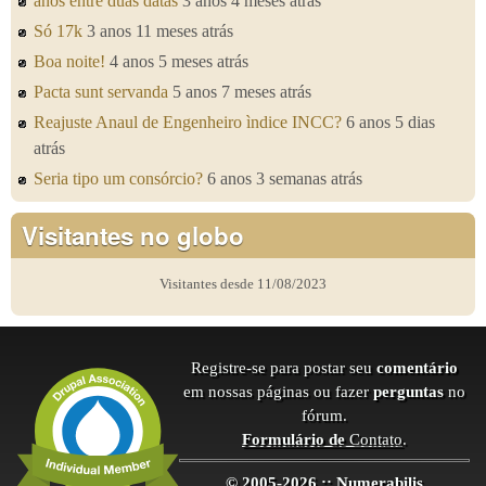
anos entre duas datas
3 anos 4 meses atrás
Só 17k
3 anos 11 meses atrás
Boa noite!
4 anos 5 meses atrás
Pacta sunt servanda
5 anos 7 meses atrás
Reajuste Anaul de Engenheiro ìndice INCC?
6 anos 5 dias
atrás
Seria tipo um consórcio?
6 anos 3 semanas atrás
Visitantes no globo
Visitantes desde 11/08/2023
Registre-se para postar seu
comentário
em nossas páginas ou fazer
perguntas
no
fórum.
Formulário de
Contato
.
© 2005-2026 :: Numerabilis