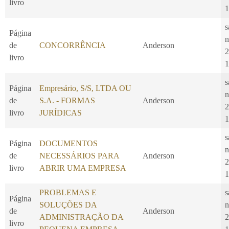
livro
1
s
Página
n
de
CONCORRÊNCIA
Anderson
2
livro
1
s
Página
Empresário, S/S, LTDA OU
n
de
S.A. - FORMAS
Anderson
2
livro
JURÍDICAS
1
s
Página
DOCUMENTOS
n
de
NECESSÁRIOS PARA
Anderson
2
livro
ABRIR UMA EMPRESA
1
PROBLEMAS E
s
Página
SOLUÇÕES DA
n
de
Anderson
ADMINISTRAÇÃO DA
2
livro