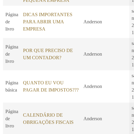
PEQUENA EMPRESA
1
s
Página
DICAS IMPORTANTES
n
de
PARA ABRIR UMA
Anderson
2
livro
EMPRESA
1
s
Página
POR QUE PRECISO DE
n
de
Anderson
UM CONTADOR?
2
livro
1
s
Página
QUANTO EU VOU
n
Anderson
básica
PAGAR DE IMPOSTOS???
2
1
s
Página
CALENDÁRIO DE
n
de
Anderson
OBRIGAÇÕES FISCAIS
2
livro
1