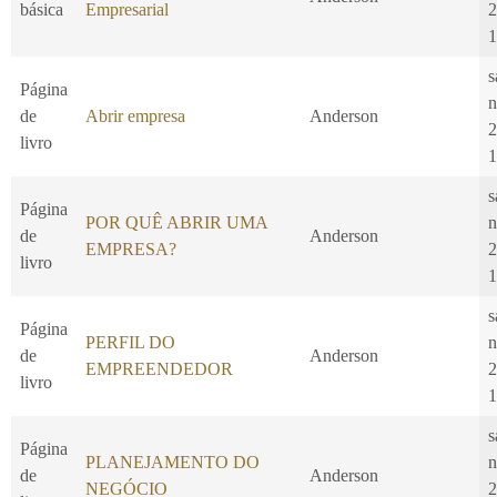
básica
Empresarial
2
1
s
Página
n
de
Abrir empresa
Anderson
2
livro
1
s
Página
POR QUÊ ABRIR UMA
n
de
Anderson
EMPRESA?
2
livro
1
s
Página
PERFIL DO
n
de
Anderson
EMPREENDEDOR
2
livro
1
s
Página
PLANEJAMENTO DO
n
de
Anderson
NEGÓCIO
2