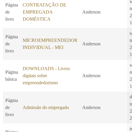
s
Página
CONTRATAÇÃO DE
n
de
EMPREGADA
Anderson
2
livro
DOMÉSTICA
1
s
Página
MICROEMPREENDEDOR
n
de
Anderson
INDIVIDUAL - MEI
2
livro
1
s
DOWNLOADS - Livros
Página
n
digitais sobre
Anderson
básica
2
empreendedorismo
1
d
Página
n
de
Admissão do empregado
Anderson
2
livro
2
t