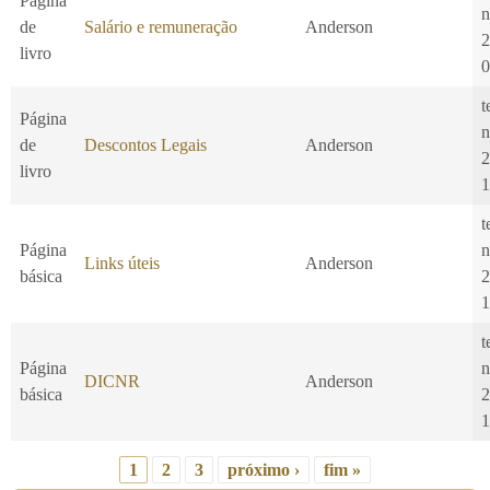
Página
n
de
Salário e remuneração
Anderson
2
livro
0
t
Página
n
de
Descontos Legais
Anderson
2
livro
1
t
Página
n
Links úteis
Anderson
básica
2
1
t
Página
n
DICNR
Anderson
básica
2
1
1
2
3
próximo ›
fim »