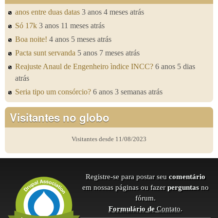
anos entre duas datas
3 anos 4 meses atrás
Só 17k
3 anos 11 meses atrás
Boa noite!
4 anos 5 meses atrás
Pacta sunt servanda
5 anos 7 meses atrás
Reajuste Anaul de Engenheiro ìndice INCC?
6 anos 5 dias
atrás
Seria tipo um consórcio?
6 anos 3 semanas atrás
Visitantes no globo
Visitantes desde 11/08/2023
Registre-se para postar seu
comentário
em nossas páginas ou fazer
perguntas
no
fórum.
Formulário de
Contato
.