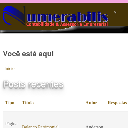
Pular para o conteúdo principal
®️
Você está aqui
Início
Posts recentes
Tipo
Título
Autor
Respostas
Página
Balanço Patrimonial
Anderson