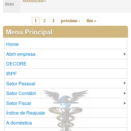
Imobilizado?
livro
1
2
3
próximo ›
fim »
Páginas
Menu Principal
Home
Abrir empresa
DECORE
IRPF
Setor Pessoal
Setor Contábil
Setor Fiscal
Índice de Reajuste
A doméstica