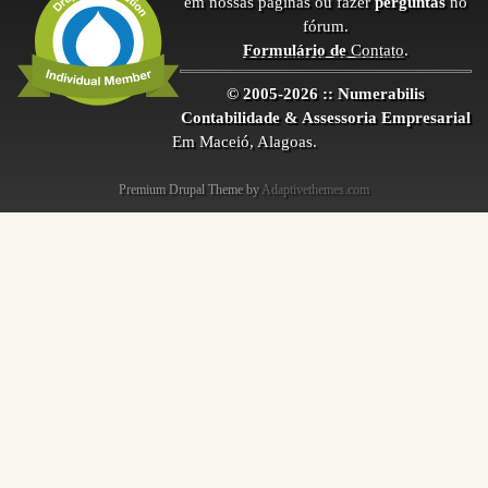
em nossas páginas ou fazer
perguntas
no
fórum.
Formulário de
Contato
.
© 2005-2026 :: Numerabilis
Contabilidade & Assessoria Empresarial
Em Maceió, Alagoas.
Premium Drupal Theme by
Adaptivethemes.com