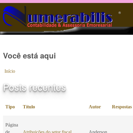
Pular para o conteúdo principal
®️
Você está aqui
Início
Posts recentes
Tipo
Título
Autor
Respostas
Página
de
Atribuições do setor fiscal
Anderson