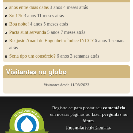
anos entre duas datas
3 anos 4 meses atrás
Só 17k
3 anos 11 meses atrás
Boa noite!
4 anos 5 meses atrás
Pacta sunt servanda
5 anos 7 meses atrás
Reajuste Anaul de Engenheiro ìndice INCC?
6 anos 1 semana
atrás
Seria tipo um consórcio?
6 anos 3 semanas atrás
Visitantes no globo
Visitantes desde 11/08/2023
Registre-se para postar seu
comentário
em nossas páginas ou fazer
perguntas
no
fórum.
Formulário de
Contato
.