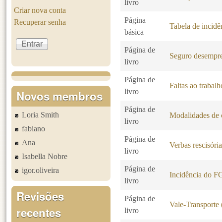
livro
Criar nova conta
Página
Recuperar senha
Tabela de incid
básica
Página de
Seguro desempr
livro
Página de
Faltas ao trabalh
livro
Novos membros
Página de
Loria Smith
Modalidades de c
livro
fabiano
Página de
Ana
Verbas rescisóri
livro
Isabella Nobre
Página de
igor.oliveira
Incidência do 
livro
Revisões
Página de
Vale-Transporte
recentes
livro