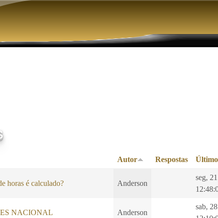
Pular para o conteúdo principal
s
Autor
Respostas
Último
seg, 2
e horas é calculado?
Anderson
12:48:
sab, 28
LES NACIONAL
Anderson