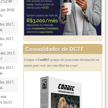
12:52:40
 jan 2018,
05
 dez 2017,
06
 dez 2017,
02
Consolidador de DCTF
 dez 2017,
57
Compre o
ConDEC
porque ele junta todas declarações na
matriz para você, daí cada filial faz a sua!
 dez 2017,
06
 dez 2017,
36
7 mar
01:50:55