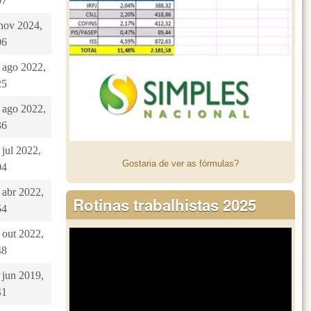
07
 nov 2024,
06
5 ago 2022,
25
5 ago 2022,
36
 jul 2022,
Gostaria de ver as fórmulas?
04
 abr 2022,
Rotinas trabalhistas 2025
54
 out 2022,
48
 jun 2019,
41