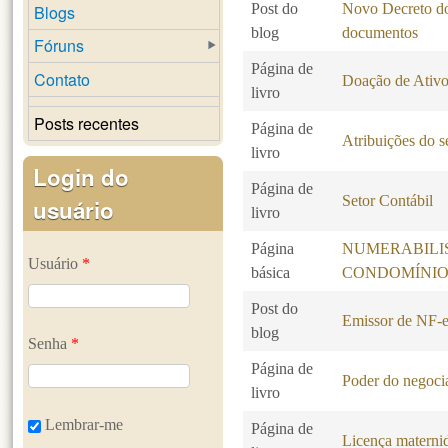
Post do
Novo Decreto do 
Blogs
blog
documentos
Fóruns
Página de
Contato
Doação de Ativo
livro
Posts recentes
Página de
Atribuições do se
livro
Login do
Página de
Setor Contábil
usuário
livro
Página
NUMERABILI
Usuário
*
básica
CONDOMÍNIO
Post do
Emissor de NF-e
blog
Senha
*
Página de
Poder do negocia
livro
Lembrar-me
Página de
Licença maternid