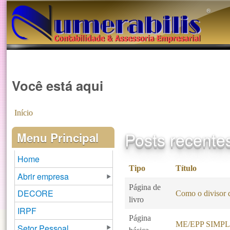
®️
Você está aqui
Início
Posts recente
Menu Principal
Home
Tipo
Título
Abrir empresa
Página de
DECORE
Como o divisor d
livro
IRPF
Página
ME/EPP SIMP
Setor Pessoal