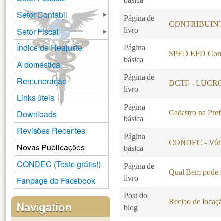
básica
Setor Contábil
Página de
CONTRIBUINT
Setor Fiscal
livro
Índice de Reajuste
Página
SPED EFD Cont
básica
A doméstica
Página de
Remuneração
DCTF - LUCR
livro
Links úteis
Página
Downloads
Cadastro na Pref
básica
Revisões Recentes
Página
CONDEC - Víde
Novas Publicações
básica
CONDEC (Teste grátis!)
Página de
Qual Bem pode s
livro
Fanpage do Facebook
Post do
Recibo de locaç
Navigation
blog