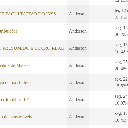
12:10:
ter, 12
E FACULTATIVO DO INSS
Anderson
23:15:
seg, 1
ribuições
Anderson
20:26:
seg, 1
O PRESUMIDO E LUCRO REAL
Anderson
16:42:
seg, 25
eitura de Maceió
Anderson
20:48:
sex, 22
o demonstrativo
Anderson
15:53:
seg, 24
er Imobilizado?
Anderson
16:07:
seg, 17
ão de bens móveis
Anderson
10:40: