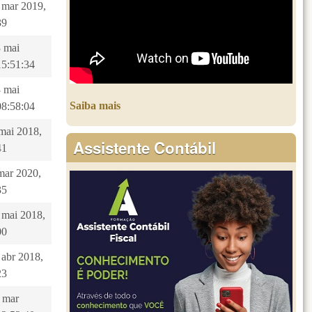
4 mar 2019,
39
3 mai
15:51:34
3 mai
Saiba mais
08:58:04
 mai 2018,
Assistente Contábil
41
 mar 2020,
35
7 mai 2018,
00
 abr 2018,
23
3 mar