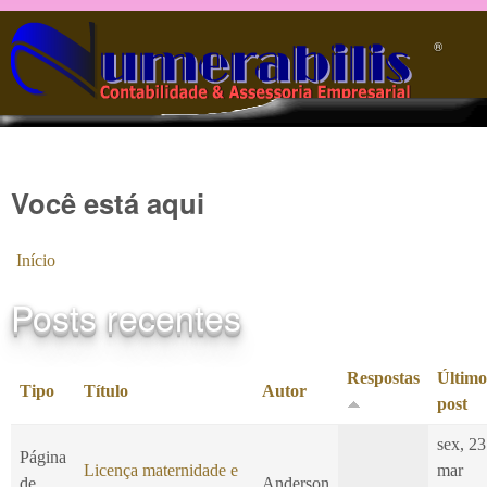
Pular para o conteúdo principal
®️
Você está aqui
Início
Posts recentes
Respostas
Último
Tipo
Título
Autor
post
sex, 23
Página
Licença maternidade e
mar
de
Anderson