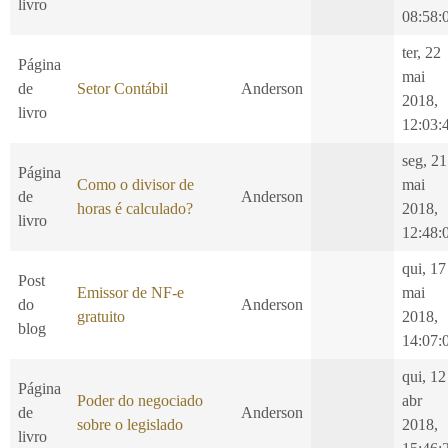
livro
08:58:
ter, 22
Página
mai
de
Setor Contábil
Anderson
2018,
livro
12:03:
seg, 21
Página
Como o divisor de
mai
de
Anderson
horas é calculado?
2018,
livro
12:48:
qui, 17
Post
Emissor de NF-e
mai
do
Anderson
gratuito
2018,
blog
14:07:
qui, 12
Página
Poder do negociado
abr
de
Anderson
sobre o legislado
2018,
livro