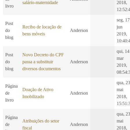
salário-maternidade
2018,
livro
12:52:
seg, 17
Post
Recibo de locação de
jun
do
Anderson
bens móveis
2019,
blog
10:40:
qui, 14
Post
Novo Decreto do CPF
mar
do
passa a substituir
Anderson
2019,
blog
diversos documentos
08:54:
qua, 2
Página
Doação de Ativo
mai
de
Anderson
Imobilizado
2018,
livro
15:51:
qua, 2
Página
Atribuições do setor
mai
de
Anderson
fiscal
2018,