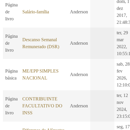
dom, 1
Página
dez
de
Salário-família
Anderson
2017,
livro
21:48:
ter, 29
Página
Descanso Semanal
mar
de
Anderson
Remunerado (DSR)
2022,
livro
10:55:
sab, 28
Página
ME/EPP SIMPLES
fev
Anderson
básica
NACIONAL
2026,
12:10:
ter, 12
Página
CONTRIBUINTE
nov
de
FACULTATIVO DO
Anderson
2024,
livro
INSS
23:15:
seg, 17