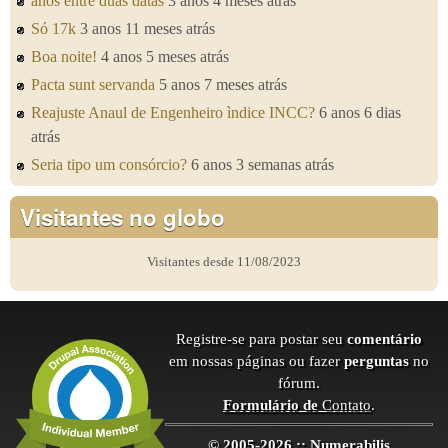
anos entre duas datas
3 anos 4 meses atrás
Só 17k
3 anos 11 meses atrás
Boa noite!
4 anos 5 meses atrás
Pacta sunt servanda
5 anos 7 meses atrás
Reajuste Anaul de Engenheiro ìndice INCC?
6 anos 6 dias
atrás
Seria tipo um consórcio?
6 anos 3 semanas atrás
Visitantes no globo
Visitantes desde 11/08/2023
Registre-se para postar seu
comentário
em nossas páginas ou fazer
perguntas
no
fórum.
Formulário de
Contato
.
© 2005-2026 :: Numerabilis