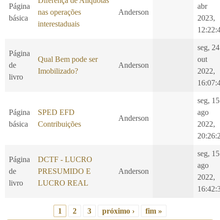
Diferença de Alíquotas
Página
abr
nas operações
Anderson
básica
2023,
interestaduais
12:22:
seg, 24
Página
Qual Bem pode ser
out
de
Anderson
Imobilizado?
2022,
livro
16:07:
seg, 15
Página
SPED EFD
ago
Anderson
básica
Contribuições
2022,
20:26:
seg, 15
Página
DCTF - LUCRO
ago
de
PRESUMIDO E
Anderson
2022,
livro
LUCRO REAL
16:42:
1
2
3
próximo ›
fim »